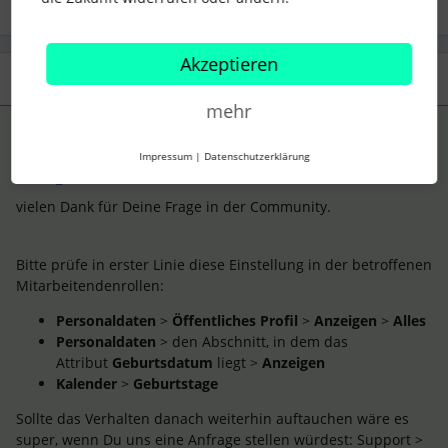
Akzeptieren
2 Antworten
Älteste zuerst
mehr
MichiS
Forum|Forum|28 days ago
ANTWORT
Impressum
|
Datenschutzerklärung
Hi ​
@A_MYTY
vielen Dank für Deine Frage in der Community.
Bitte prüfe in erster Linie diese Einstellung in der betroffenen
Mitarbeitendenrollen:
Personaldaten
>
Öffentliches Profil
>
Anzeigen
>
Alles
Personaldaten
> den Abschnitt, in dem das
Attribut
Geburtsdatum
liegt >
Anzeigen
Kalender
>
Geburtstage
Sollte das Verhalten danach weiterhin auftauchen wäre es
super, wenn Du uns eine Anfrage stellen würdest: Support >