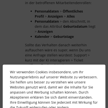
in der betroffenen Mitarbeitendenrollen:
Personaldaten
>
Öffentliches
Profil
>
Anzeigen
>
Alles
Personaldaten
> den Abschnitt, in
dem das Attribut
Geburtsdatum
liegt
>
Anzeigen
Kalender
>
Geburtstage
Sollte das Verhalten danach weiterhin
auftauchen wäre es super, wenn Du uns
eine Anfrage stellen würdest: Support >
kurz mit der KI interagieren > Ticket
eröffnen. Dankeschön :)
Wir verwenden Cookies insbesondere, um Ihr
Nutzungserlebnis auf unserer Website zu verbessern.
Sie helfen uns besser zu verstehen wie unsere
kalender
Websites genutzt wird, damit wir die Inhalte für Sie
geburtstag
ical
Birthdays
anpassen und Werbung schalten können. Durch
Akzeptieren erklären Sie sich damit einverstanden.
1 Personen gefällt dies
Ihre Einwilligung können Sie jederzeit mit Wirkung für
die Zukunft widerrufen oder ändern.