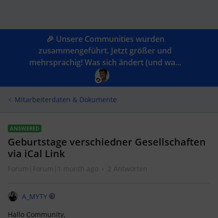
🎉 Unsere Communities wurden
zusammengeführt. Jetzt größer und
mehrsprachig! Was sich ändert (und wa...
Mitarbeiterdaten & Dokumente
ANSWERED
Geburtstage verschiedner Gesellschaften
via iCal Link
Forum|Forum|1 month ago
2 Antworten
A_MYTY
Hallo Community,