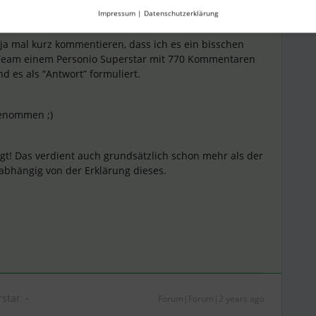
Impressum
|
Datenschutzerklärung
Forum|Forum|2 years ago
ANTWORT
ja mal kurz kommentieren, dass ich es ein bisschen
 Team einem Personio Superstar mit 770 Kommentaren
und es als “Antwort” formuliert.
 genommen ;)
igt! Das verdient auch grundsätzlich schon mehr als der
nabhängig von der Erklärung dieses.
star
Forum|Forum|2 years ago