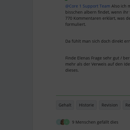
@Core 1 Support Team
Also ich 
bisschen albern findet, wenn ih
770 Kommentaren erklärt, was der
formuliert.
Da fühlt man sich doch direkt e
Finde Elenas Frage sehr gut / be
mehr als der Verweis auf den Id
dieses.
Gehalt
Historie
Revision
Re
9 Menschen gefällt dies
M
A