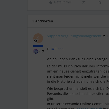
Gefällt mir
5 Antworten
Support Vergütungsmanagement
S
Hi
@Elena
,
+17
vielen lieben Dank für Deine Anfrage.
Leider muss ich Dich darüber informi
um ein neues Gehalt einzutragen, das
sieht man leider nicht mehr wer die i
in die Historie schauen, um sich die
Wie besprochen handelt es sich bei
Personio, die so noch nicht existiert
gibt.
In unserer Personio Online Communit
Kund*innen den
Ideation Bereich
ins 