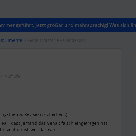
mengeführt. Jetzt größer und mehrsprachig! Was sich änd
 Dokumente
Gehaltshistorie veränderbar
47 Aufrufe
ngsthema: Revisionssicherheit :)
 Fall, dass jemand das Gehalt falsch eingetragen hat
hr sichtbar ist, wer das war.