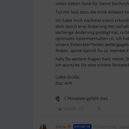
vielen lieben Dank für Deine Nachrich
Tut mir leid, dass die erste Antwort n
Ich habe mich nochmal intern erkundi
dem durch eine Änderung des Gehalte
vorherige Änderung getätigt hat, nicht
optimales Systemverhalten ist. Ich h
unsere Entwickler*innen weitergegebe
finden. Gerne kannst Du zu meinem Fea
Falls Du weitere Fragen hast, melde D
Ich wünsche Dir eine schöne Restwoch
Liebe Grüße,
Duc-Anh
1 Personen gefällt dies
Gefällt mir
Elena
Community Super
AUTOR*IN