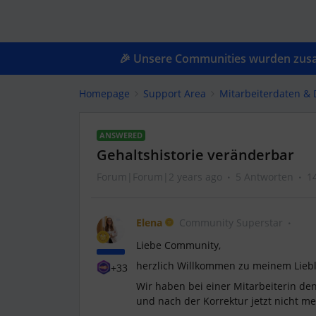
🎉 Unsere Communities wurden zusam
Homepage
Support Area
Mitarbeiterdaten &
ANSWERED
Gehaltshistorie veränderbar
Forum|Forum|2 years ago
5 Antworten
1
Elena
Community Superstar
Liebe Community,
herzlich Willkommen zu meinem Liebli
+33
Wir haben bei einer Mitarbeiterin den
und nach der Korrektur jetzt nicht me