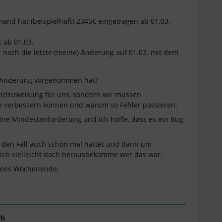
emand hat (beispielhaft) 2345€ eingetragen ab 01.03.
€ ab 01.03.
ur noch die letzte (meine) Änderung auf 01.03. mit dem
ste Änderung vorgenommen hat?
uldzuweisung für uns, sondern wir müssen
se verbessern können und warum so Fehler passieren.
eine Mindestanforderung und ich hoffe, dass es ein Bug
 den Fall auch schon mal hattet und dann um
ch vielleicht doch herausbekomme wer das war.
hönes Wochenende,
ch