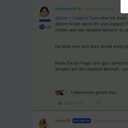
PaulineSch
Community Star
@Core 1 Support Team
Also ich muss 
albern findet, wenn ihr vom Support
+21
erklärt, was der Ideation Bereich ist 
Da fühlt man sich doch direkt ernst
Finde Elenas Frage sehr gut / berecht
Verweis auf den Ideation Bereich - u
5 Menschen gefällt dies
K
Gefällt mir
Elena
Community Super
AUTOR*IN