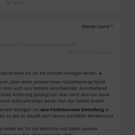
Teilen
Älteste zuerst
Ehemalige*r Community Moderatior*in
Forum|Forum|2 years ago
 Gerne helfe ich Dir bei Deinem Anliegen weiter. ☀️
eren, dass wenn jemand einen Gehaltseintrag löscht
s dies auch aus Historie verschwindet. Anschließend
nitiale Änderung getätigt hat. Man kann also nur davor
 Person aufzuschreiben bevor man das Gehalt ändert.
 Deinem Anliegen um
eine Funktion/eine Einstellung
in
 oder zu der es aktuell noch keinen perfekten Workaround
y haben wir für die Wünsche und Ideen unserer
Leben gerufen. Hier kannst Du Dich: