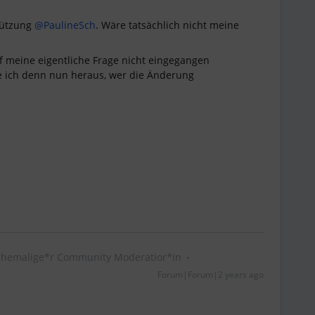
tützung
@PaulineSch
. Wäre tatsächlich nicht meine
uf meine eigentliche Frage nicht eingegangen
e ich denn nun heraus, wer die Änderung
Ehemalige*r Community Moderatior*in
Forum|Forum|2 years ago