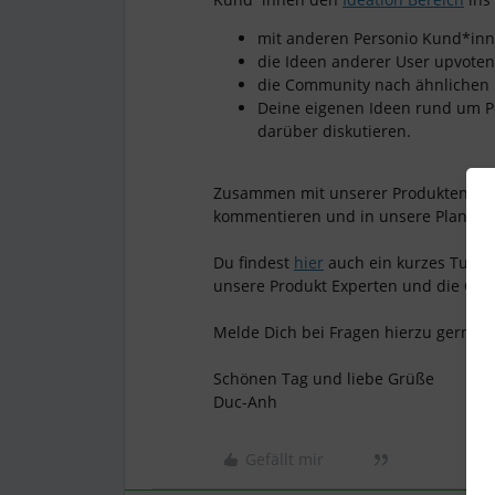
mit anderen Personio Kund*inn
die Ideen anderer User upvote
die Community nach ähnlichen
Deine eigenen Ideen rund um P
darüber diskutieren.
Zusammen mit unserer Produktentwick
kommentieren und in unsere Planung 
Du findest
hier
auch ein kurzes Tutori
unsere Produkt Experten und die Com
Melde Dich bei Fragen hierzu gerne b
Schönen Tag und liebe Grüße
Duc-Anh
Gefällt mir