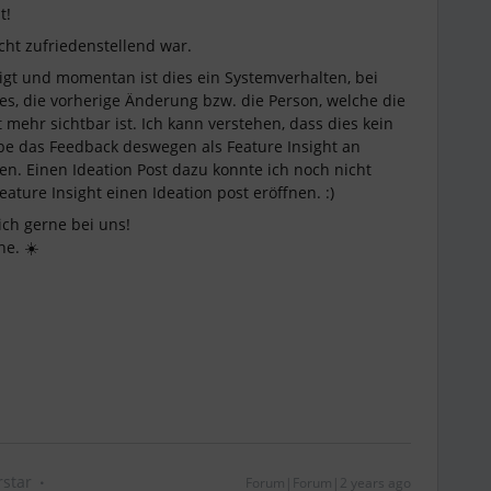
t!
icht zufriedenstellend war.
gt und momentan ist dies ein Systemverhalten, bei
s, die vorherige Änderung bzw. die Person, welche die
 mehr sichtbar ist. Ich kann verstehen, dass dies kein
abe das Feedback deswegen als Feature Insight an
n. Einen Ideation Post dazu konnte ich noch nicht
ture Insight einen Ideation post eröffnen. :)
ich gerne bei uns!
e. ☀️
star
Forum|Forum|2 years ago