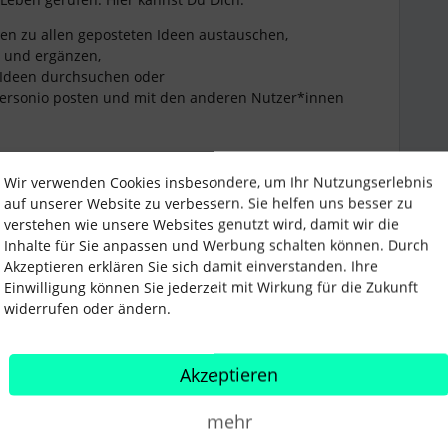
en zu allen geposteten Ideen austauschen,
n und ergänzen,
 Ideen durchsuchen oder
ersonio posten und mit den anderen Nutzer*innen
lung werden wir die geposteten Ideen prüfen,
Wir verwenden Cookies insbesondere, um Ihr Nutzungserlebnis
zur Weiterentwicklung von Personio mit einbeziehen.
auf unserer Website zu verbessern. Sie helfen uns besser zu
verstehen wie unsere Websites genutzt wird, damit wir die
al, wie Du Deine Idee am besten formulierst, damit
Inhalte für Sie anpassen und Werbung schalten können. Durch
munity alle Informationen haben, die sie benötigen.
Akzeptieren erklären Sie sich damit einverstanden. Ihre
Einwilligung können Sie jederzeit mit Wirkung für die Zukunft
ei uns zurück.
widerrufen oder ändern.
Akzeptieren
mehr