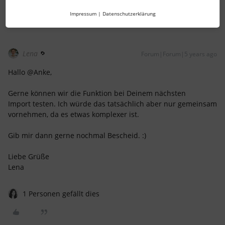
Impressum
|
Datenschutzerklärung
Lena
Forum|Forum|5 years ago
Hallo @Anke,
Gerne können wir die Funktion bei Deinem nächsten
Import testen. Ich würde das tatsächlich aber nur gemeinsam
vornehmen, da es etwas komplexer ist.
Gib mir dann gerne nochmal Bescheid. :)
Liebe Grüße
Lena
1 Personen gefällt dies