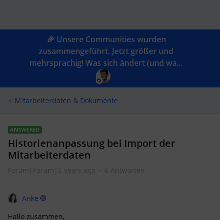
🎉 Unsere Communities wurden
zusammengeführt. Jetzt größer und
mehrsprachig! Was sich ändert (und wa...
Mitarbeiterdaten & Dokumente
ANSWERED
Historienanpassung bei Import der
Mitarbeiterdaten
Forum|Forum|5 years ago
6 Antworten
Anke
Hallo zusammen,