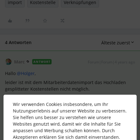
import
Kostenstelle
Verknüpfungen
4 Antworten
Älteste zuerst
Marc
Forum|Forum|4 years ago
ANTWORT
Hallo
@Holger
,
leider ist mit dem Mitarbeiterdatenimport das Hochladen
gesplitteter Kostenstellen nicht möglich.
Gerne kannst Du Deinen Vorschlag in unserem Ideation-
Wir verwenden Cookies insbesondere, um Ihr
Bereich der Community teilen. Hier können andere
Nutzungserlebnis auf unserer Website zu verbessern.
Community-Nutzer*innen für diesen Abstimmen und er
Sie helfen uns besser zu verstehen wie unsere
bekommt mehr Sichtbarkeit für unser Produktteam.
Websites genutzt wird, damit wir die Inhalte für Sie
Wie das geht, erfährst Du in diesem Post:
anpassen und Werbung schalten können. Durch
Liebe Grüße
Akzeptieren erklären Sie sich damit einverstanden.