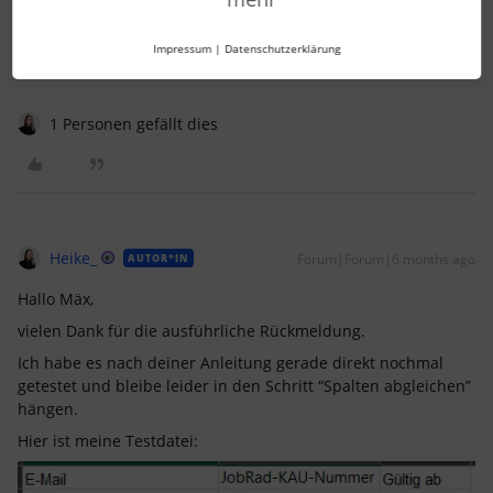
Viele Grüße
Impressum
|
Datenschutzerklärung
Mäx
1 Personen gefällt dies
Heike_
Forum|Forum|6 months ago
AUTOR*IN
Hallo Mäx,
vielen Dank für die ausführliche Rückmeldung.
Ich habe es nach deiner Anleitung gerade direkt nochmal
getestet und bleibe leider in den Schritt “Spalten abgleichen”
hängen.
Hier ist meine Testdatei: