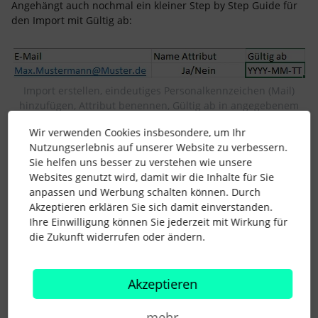
Angehängt auch nochmal ein kleiner Step by Step Guide für
den Import mit Gültig ab:
Import erstellen, eindeutiges Personalkennzeichen (Mail)
hinzufügen, Attribut benennen, Gültig ab in angegebenem
Format eintragen
Wir verwenden Cookies insbesondere, um Ihr
Nutzungserlebnis auf unserer Website zu verbessern.
Sie helfen uns besser zu verstehen wie unsere
Websites genutzt wird, damit wir die Inhalte für Sie
Prüfen ob alles stimmt (Fehler wegen nicht angelegtem MA)
anpassen und Werbung schalten können. Durch
und Importieren
Akzeptieren erklären Sie sich damit einverstanden.
Ihre Einwilligung können Sie jederzeit mit Wirkung für
die Zukunft widerrufen oder ändern.
Akzeptieren
In der Historie prüfen, passt.
mehr
Hoffe das hilft dir weiter.