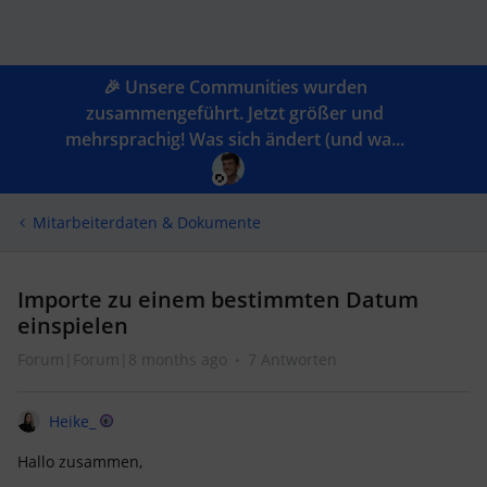
🎉 Unsere Communities wurden
zusammengeführt. Jetzt größer und
mehrsprachig! Was sich ändert (und wa...
Mitarbeiterdaten & Dokumente
Importe zu einem bestimmten Datum
einspielen
Forum|Forum|8 months ago
7 Antworten
Heike_
Hallo zusammen,