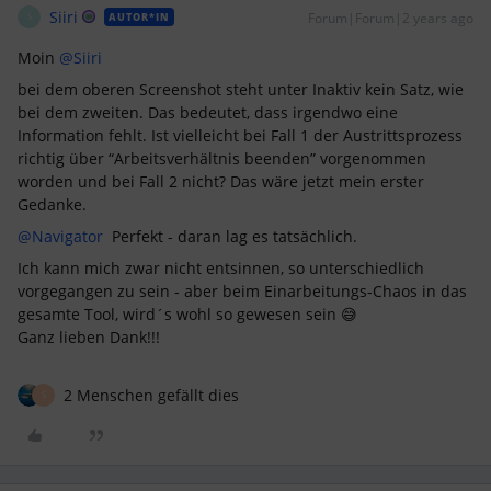
Siiri
Forum|Forum|2 years ago
AUTOR*IN
S
Moin
@Siiri
bei dem oberen Screenshot steht unter Inaktiv kein Satz, wie
bei dem zweiten. Das bedeutet, dass irgendwo eine
Information fehlt. Ist vielleicht bei Fall 1 der Austrittsprozess
richtig über “Arbeitsverhältnis beenden” vorgenommen
worden und bei Fall 2 nicht? Das wäre jetzt mein erster
Gedanke.
@Navigator
Perfekt - daran lag es tatsächlich.
Ich kann mich zwar nicht entsinnen, so unterschiedlich
vorgegangen zu sein - aber beim Einarbeitungs-Chaos in das
gesamte Tool, wird´s wohl so gewesen sein 😅
Ganz lieben Dank!!!
2 Menschen gefällt dies
S