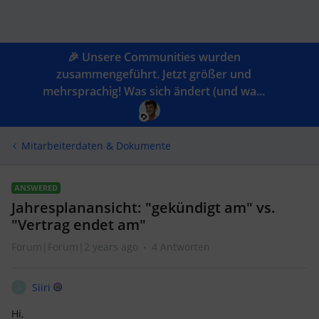
🎉 Unsere Communities wurden
zusammengeführt. Jetzt größer und
mehrsprachig! Was sich ändert (und wa...
Mitarbeiterdaten & Dokumente
ANSWERED
Jahresplanansicht: "gekündigt am" vs.
"Vertrag endet am"
Forum|Forum|2 years ago
4 Antworten
Siiri
S
Hi,