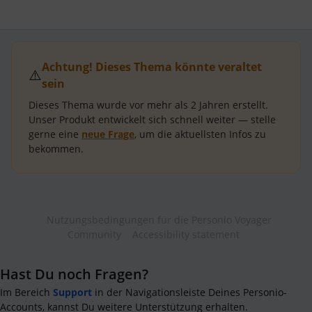
Achtung! Dieses Thema könnte veraltet
⚠️
sein
Dieses Thema wurde vor mehr als
2 Jahren
erstellt.
Unser Produkt entwickelt sich schnell weiter — stelle
gerne eine
neue Frage
, um die aktuellsten Infos zu
bekommen.
Nutzungsbedingungen für die Personio Voyager
Community
Accessibility statement
Hast Du noch Fragen?
Im Bereich
Support
in der Navigationsleiste Deines Personio-
Accounts, kannst Du weitere Unterstützung erhalten.