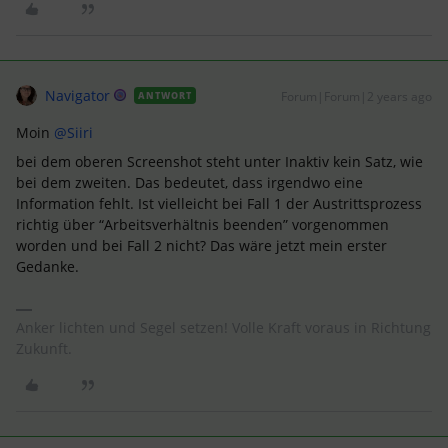
Navigator
Forum|Forum|2 years ago
ANTWORT
Moin
@Siiri
bei dem oberen Screenshot steht unter Inaktiv kein Satz, wie
bei dem zweiten. Das bedeutet, dass irgendwo eine
Information fehlt. Ist vielleicht bei Fall 1 der Austrittsprozess
richtig über “Arbeitsverhältnis beenden” vorgenommen
worden und bei Fall 2 nicht? Das wäre jetzt mein erster
Gedanke.
Anker lichten und Segel setzen! Volle Kraft voraus in Richtung
Zukunft.