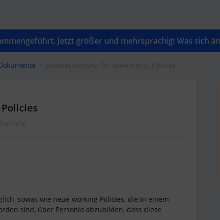
mengeführt. Jetzt größer und mehrsprachig! Was sich änd
 Dokumente
Lesebestätigung für wäWorking Policies
Policies
 Aufrufe
öglich, sowas wie neue working Policies, die in einem
orden sind, über Personio abzubilden, dass diese