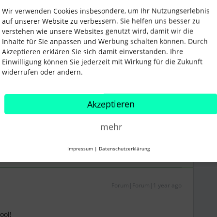
it für eine Lesebestätigung. Vielleicht wären
Wir verwenden Cookies insbesondere, um Ihr Nutzungserlebnis
 mögliche Alternative?
auf unserer Website zu verbessern. Sie helfen uns besser zu
h gern als Feedback, damit unser Produktteam weiß,
verstehen wie unsere Websites genutzt wird, damit wir die
eedback kannst Du direkt in Deinem Account unter Hilfe
Inhalte für Sie anpassen und Werbung schalten können. Durch
schicken. 😊
Akzeptieren erklären Sie sich damit einverstanden. Ihre
Einwilligung können Sie jederzeit mit Wirkung für die Zukunft
widerrufen oder ändern.
Akzeptieren
"Beste Antwort", so erhalten alle ihre Punkte für's
markiert mich gerne mit @Jenni Pietsch. :)
mehr
Impressum
|
Datenschutzerklärung
Forum|Forum|1 year ago
ool!