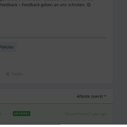
 Feedback > Feedback geben an uns schicken. 😊
Policies
Teilen
Älteste zuerst
r
Forum|Forum|1 year ago
ANTWORT