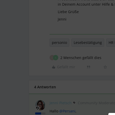
in Deinem Account unter Hilfe &
Liebe Grüße
Jenni
personio
Lesebestätigung
HR 
2 Menschen gefällt dies
X
A
Gefällt mir
4 Antworten
Jenni Pietsch
Community Moderato
Hallo
@Persani
,