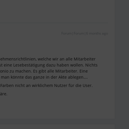
Forum|Forum|6 months ago
?
mensrichtlinien, welche wir an alle Mitarbeiter
 eine Lesebestätigung dazu haben wollen. Nichts
nio zu machen. Es gibt alle Mitarbeiter. Eine
d man könnte das ganze in der Akte ablegen….
Farben nicht an wirklichem Nutzer für die User.
äre.