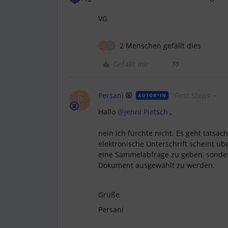
VG
2 Menschen gefällt dies
P
X
Gefällt mir
Persani
First Steps
AUTOR*IN
P
Hallo
@Jenni Pietsch
,
nein ich fürchte nicht. Es geht tatsä
elektronische Unterschrift scheint üb
eine Sammelabfrage zu geben, sonder
Dokument ausgewählt zu werden.
Grüße
Persani