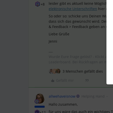
leider gibt es aktuell keine Möglichke
+8
elektronische Unterschriften
hier eine
So oder so: schicke uns Deinen Wunsc
dass sich das gewünscht wird. Dein F
& Feedback > Feedback geben an uns 
Liebe Grüße
Jenni
Wurde Eure Frage gelöst? - Klickt auf 
Leaderboard. Bei Rückfragen an mich, 
3 Menschen gefällt dies
P
Gefällt mir
allwehaveisnow
Helping Hand
Hallo zusammen,
für uns wäre das auch ein wichtiges T
+12