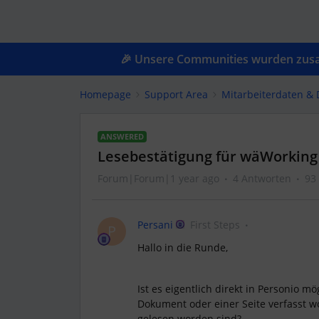
🎉 Unsere Communities wurden zusam
Homepage
Support Area
Mitarbeiterdaten &
ANSWERED
Lesebestätigung für wäWorking 
Forum|Forum|1 year ago
4 Antworten
93
Persani
First Steps
P
Hallo in die Runde,
Ist es eigentlich direkt in Personio m
Dokument oder einer Seite verfasst w
gelesen worden sind?