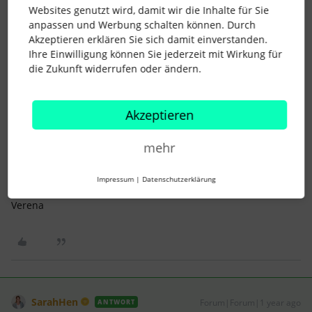
Websites genutzt wird, damit wir die Inhalte für Sie
anpassen und Werbung schalten können. Durch
Akzeptieren erklären Sie sich damit einverstanden.
Verena Spieler
Forum|Forum|1 year ago
AUTOR*IN
V
Ihre Einwilligung können Sie jederzeit mit Wirkung für
die Zukunft widerrufen oder ändern.
Hallo Sarah,
danke für deine Antwort - die DATEV Personalnummer ist
Akzeptieren
auch im Mitarbeitendenprofil gleich.
Ich verstehe halt nicht, warum manche Dokumente richtig
mehr
verteilt werden und manche nicht - auch ein Muster kann ich
leider nicht ausmachen.
Impressum
|
Datenschutzerklärung
Viele Grüße
Verena
SarahHen
Forum|Forum|1 year ago
ANTWORT