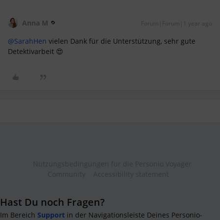
Anna M
Forum|Forum|1 year ago
@SarahHen
vielen Dank für die Unterstützung, sehr gute
Detektivarbeit 😍
Nutzungsbedingungen für die Personio Voyager
Community
Accessibility statement
Hast Du noch Fragen?
Im Bereich
Support
in der Navigationsleiste Deines Personio-