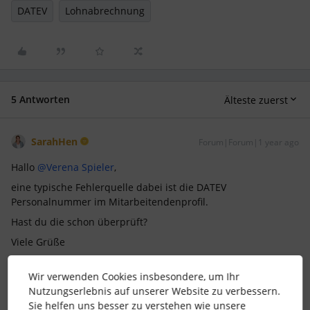
DATEV
Lohnabrechnung
5 Antworten
Älteste zuerst
SarahHen
Forum|Forum|1 year ago
Hallo ​
@Verena Spieler
,
eine typische Fehlerquelle dabei ist die DATEV
Personalnummer im Mitarbeitendenprofil.
Hast du die schon überprüft?
Viele Grüße
Sarah
Wir verwenden Cookies insbesondere, um Ihr
Nutzungserlebnis auf unserer Website zu verbessern.
Sie helfen uns besser zu verstehen wie unsere