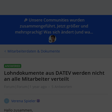
🎉 Unsere Communities wurden
zusammengeführt. Jetzt größer und
mehrsprachig! Was sich ändert (und wa...
Mitarbeiterdaten & Dokumente
ANSWERED
Lohndokumente aus DATEV werden nicht
an alle Mitarbeiter verteilt
Forum|Forum|1 year ago
5 Antworten
Verena Spieler
V
Hallo zusammen,