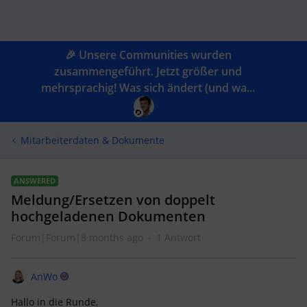
🎉 Unsere Communities wurden
zusammengeführt. Jetzt größer und
mehrsprachig! Was sich ändert (und wa...
Mitarbeiterdaten & Dokumente
ANSWERED
Meldung/Ersetzen von doppelt
hochgeladenen Dokumenten
Forum|Forum|8 months ago
1 Antwort
AnWo
Hallo in die Runde,