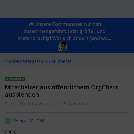
🎉 Unsere Communities wurden
zusammengeführt. Jetzt größer und
mehrsprachig! Was sich ändert (und wa...
Mitarbeiterdaten & Dokumente
ANSWERED
Mitarbeiter aus öffentlichem OrgChart
ausblenden
Forum|Forum|4 years ago
3 Antworten
XempusMUC
X
Hallo,