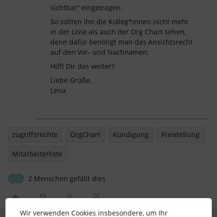
sichtbar” eingetragen.
So sollten ihn die Kolleg*innen nicht mehr
in der Liste als auch der Org Chart sehen,
denn dafür benötigt man das Ansichtsrecht
auf den Vor- und Nachnamen.
Hilft Dir das weiter?
Liebe Grüße,
Lena
zugriffsrechte
OrgChart
Kündigung
Freistellung
Mitarbeiterliste
2 Menschen gefällt dies
L
E
Wir verwenden Cookies insbesondere, um Ihr