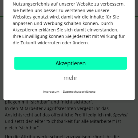
Nutzungserlebnis auf unserer Website zu verbessern.
3 Antworten
Älteste zuerst
Sie helfen uns besser zu verstehen wie unsere
Websites genutzt wird, damit wir die Inhalte für Sie
anpassen und Werbung schalten können. Durch
Lena
Forum|Forum|4 years ago
ANTWORT
Akzeptieren erklären Sie sich damit einverstanden.
Ihre Einwilligung können Sie jederzeit mit Wirkung für
Hallo
@XempusMUC
,
die Zukunft widerrufen oder ändern.
Für Admins wird er immer sichtbar sein, allerdings kannst Du
ihn für die anderen Mitarbeitenden ausblenden.
Akzeptieren
Um einen Mitarbeitenden für die anderen nicht sichtbar zu
machen, dürfen sie kein Zugriffsrecht auf sein öffentliches
Profil haben. Wenn das hin und wieder mal vorkommt und
mehr
sie sonst auf alle anderen Mitarbeiterprofile Zugriff haben,
könnt ihr ein Attribut (Typ: Auswahlliste) einfügen
Impressum
|
Datenschutzerklärung
“Sichtbarkeit für alle Mitarbeiter” und dieses entsprechend
pflegen mit “sichtbar” und “nicht sichtbar”.
In den Mitarbeiter Zugriffsrechten vergebt ihr das
Ansichtsrecht auf das öffentliche Profil lediglich mit
Speziell
und setzt den Filter “Sichtbarkeit für alle Mitarbeiter” ist
gleich “sichtbar”.
Um die Attributwerte schnell zuzuweisen, könnt ihr die