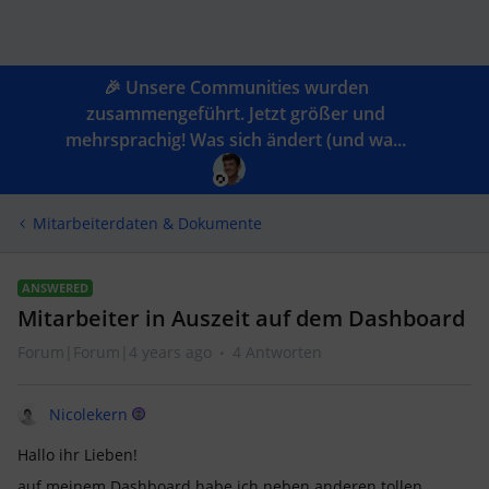
🎉 Unsere Communities wurden
zusammengeführt. Jetzt größer und
mehrsprachig! Was sich ändert (und wa...
Mitarbeiterdaten & Dokumente
ANSWERED
Mitarbeiter in Auszeit auf dem Dashboard
Forum|Forum|4 years ago
4 Antworten
Nicolekern
Hallo ihr Lieben!
auf meinem Dashboard habe ich neben anderen tollen