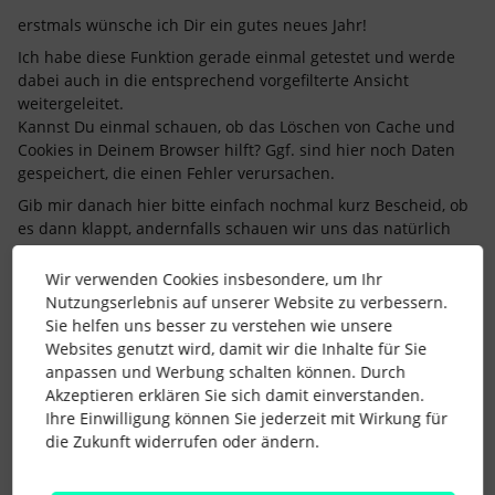
erstmals wünsche ich Dir ein gutes neues Jahr!
Ich habe diese Funktion gerade einmal getestet und werde
dabei auch in die entsprechend vorgefilterte Ansicht
weitergeleitet.
Kannst Du einmal schauen, ob das Löschen von Cache und
Cookies in Deinem Browser hilft? Ggf. sind hier noch Daten
gespeichert, die einen Fehler verursachen.
Gib mir danach hier bitte einfach nochmal kurz Bescheid, ob
es dann klappt, andernfalls schauen wir uns das natürlich
gemeinsam etwas näher an.
Wir verwenden Cookies insbesondere, um Ihr
Liebe Grüße
Nutzungserlebnis auf unserer Website zu verbessern.
Marc
Sie helfen uns besser zu verstehen wie unsere
Websites genutzt wird, damit wir die Inhalte für Sie
anpassen und Werbung schalten können. Durch
Ehemaliger Personio Mitarbeiter
Akzeptieren erklären Sie sich damit einverstanden.
1 Personen gefällt dies
Ihre Einwilligung können Sie jederzeit mit Wirkung für
die Zukunft widerrufen oder ändern.