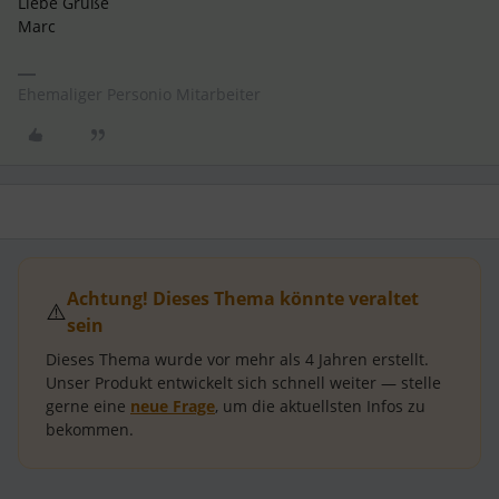
Liebe Grüße
Marc
Ehemaliger Personio Mitarbeiter
Achtung! Dieses Thema könnte veraltet
⚠️
sein
Dieses Thema wurde vor mehr als
4 Jahren
erstellt.
Unser Produkt entwickelt sich schnell weiter — stelle
gerne eine
neue Frage
, um die aktuellsten Infos zu
bekommen.