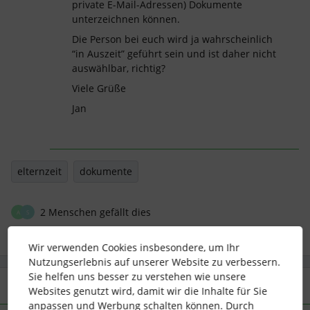
private E-Mail-Adressen) Dokumente
unterzeichnen können.
Die Person bei euch wird ja wahrscheinlich
“in Auszeit” geführt sein und ist daher nicht
auswählbar, richtig?
Viele Grüße
Jan
elternzeit
dokumente
2 Menschen gefällt dies
A
S
Wir verwenden Cookies insbesondere, um Ihr
Nutzungserlebnis auf unserer Website zu verbessern.
Sie helfen uns besser zu verstehen wie unsere
3 Antworten
Älteste zuerst
Websites genutzt wird, damit wir die Inhalte für Sie
anpassen und Werbung schalten können. Durch