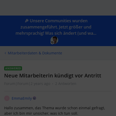
🎉 Unsere Communities wurden
zusammengeführt. Jetzt größer und
mehrsprachig! Was sich ändert (und wa...
Mitarbeiterdaten & Dokumente
ANSWERED
Neue Mitarbeiterin kündigt vor Antritt
Forum|Forum|2 years ago
2 Antworten
EmmaEmily
E
Hallo zusammen, das Thema wurde schon einmal gefragt,
aber ich bin mir unsicher, was ich tun soll.