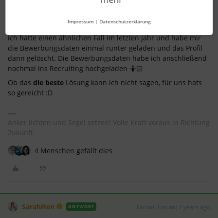
Navigator
Forum|Forum|2 years ago
Impressum
|
Datenschutzerklärung
Moin
@EmmaEmily
ich hatte einen ähnlichen Fall im letzten Jahr und habe mir
die Bewerbungsdaten einmal runter geladen und das Profil
dann gelöscht. Die Bewerbungsdaten habe ich anschließend
nochmal ins Recruiting hochgeladen 🤷🏻
Ob das
die beste
Lösung kann ich nicht sagen, für uns hats
so gereicht :D
Anker lichten und Segel setzen! Volle Kraft voraus in Richtung
Zukunft.
4 Menschen gefällt dies
SarahHen
Forum|Forum|2 years ago
ANTWORT