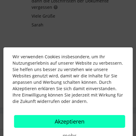
dann die Löschfristen der Dokumente
vergessen 😄
Viele Grüße
Sarah
Wir verwenden Cookies insbesondere, um Ihr
mitarbeiter löschen
absage
Nutzungserlebnis auf unserer Website zu verbessern.
Sie helfen uns besser zu verstehen wie unsere
Beenden des Arbeitsverhältnis
Websites genutzt wird, damit wir die Inhalte für Sie
anpassen und Werbung schalten können. Durch
Akzeptieren erklären Sie sich damit einverstanden.
1 Personen gefällt dies
S
Ihre Einwilligung können Sie jederzeit mit Wirkung für
die Zukunft widerrufen oder ändern.
Akzeptieren
2 Antworten
Älteste zuerst
mehr