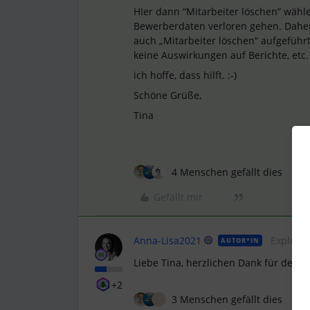
HIer dann “Mitarbeiter löschen” wähl
Bewerberdaten verloren gehen. Daher
auch „Mitarbeiter löschen“ aufgeführt
keine Auswirkungen auf Berichte, etc.
ich hoffe, dass hilft. :-)
Schöne Grüße,
Tina
4 Menschen gefällt dies
Gefällt mir
Anna-Lisa2021
Explorer
AUTOR*IN
Liebe Tina, herzlichen Dank für dein
+2
3 Menschen gefällt dies
T