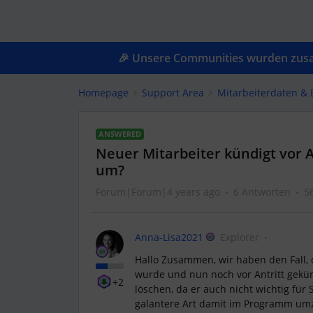
🎉 Unsere Communities wurden zusam
Homepage
Support Area
Mitarbeiterdaten &
ANSWERED
Neuer Mitarbeiter kündigt vor An
um?
Forum|Forum|4 years ago
6 Antworten
5
Anna-Lisa2021
Explorer
Hallo Zusammen, wir haben den Fall, d
wurde und nun noch vor Antritt gekünd
+2
löschen, da er auch nicht wichtig für S
galantere Art damit im Programm umz