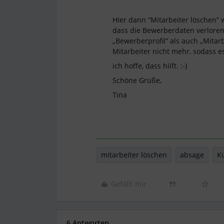
HIer dann “Mitarbeiter löschen”
dass die Bewerberdaten verlore
„Bewerberprofil“ als auch „Mitarb
Mitarbeiter nicht mehr, sodass e
ich hoffe, dass hilft. :-)
Schöne Grüße,
Tina
mitarbeiter löschen
absage
K
Gefällt mir
6 Antworten