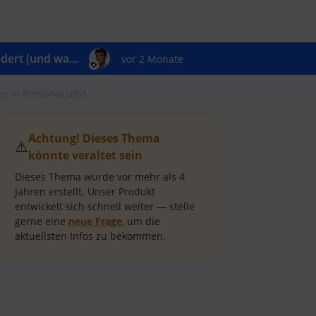
ert (und wa...
vor 2 Monate
 es in Personio um?
Achtung! Dieses Thema
⚠️
könnte veraltet sein
Dieses Thema wurde vor mehr als
4
Jahren
erstellt.
Unser Produkt
entwickelt sich schnell weiter — stelle
gerne eine
neue Frage
, um die
aktuellsten Infos zu bekommen.