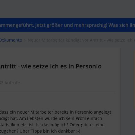
mengeführt. Jetzt größer und mehrsprachig! Was sich änd
 Dokumente
Neuer Mitarbeiter kündigt vor Antritt - wie setze ich
tritt - wie setze ich es in Personio
62 Aufrufe
ass ein neuer Mitarbeiter bereits in Personio angelegt
igt hat. Am liebsten würde ich sein Profil einfach
tatistiken etc. ist. Ist das möglich? Oder gibt es eine
ugehen? Über Tipps bin ich dankbar :-)