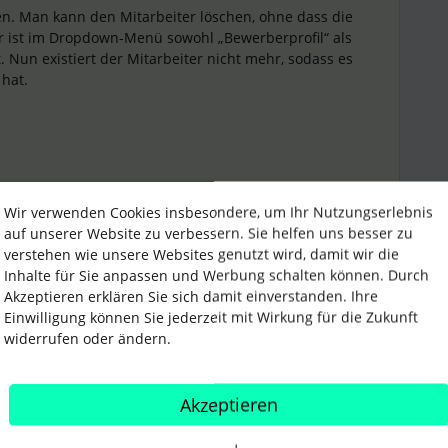
en. Man kann den Mitarbeiter löschen, ohne dass die
 ist im Dropdown-Menü sowohl „Bewerberprofil“ als
. Nun existiert der Mitarbeiter nicht mehr, sodass es
 hat.
Wir verwenden Cookies insbesondere, um Ihr Nutzungserlebnis
auf unserer Website zu verbessern. Sie helfen uns besser zu
verstehen wie unsere Websites genutzt wird, damit wir die
Inhalte für Sie anpassen und Werbung schalten können. Durch
Akzeptieren erklären Sie sich damit einverstanden. Ihre
Einwilligung können Sie jederzeit mit Wirkung für die Zukunft
widerrufen oder ändern.
Forum|Forum|4 years ago
en Kommentar!
Akzeptieren