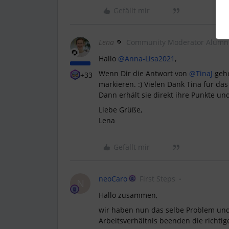
Gefällt mir
Lena
Community Moderator Alumn
Hallo
@Anna-Lisa2021
,
Wenn Dir die Antwort von
@TinaJ
geho
+33
markieren. :) Vielen Dank Tina für da
Dann erhält sie direkt ihre Punkte un
Liebe Grüße,
Lena
Gefällt mir
neoCaro
First Steps
N
Hallo zusammen,
wir haben nun das selbe Problem und
Arbeitsverhältnis beenden die richti