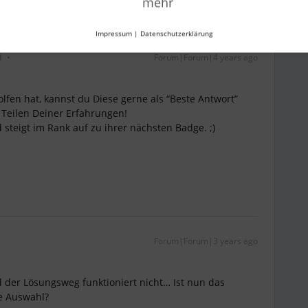
mehr
Impressum
|
Datenschutzerklärung
i
Forum|Forum|4 years ago
lfen hat, kannst du Diese gerne als “Beste Antwort”
s Teilen Deiner Erfahrungen!
d steigt im Rank auf zu ihrer nächsten Badge. ;)
Forum|Forum|3 years ago
 der Lösungsweg funktioniert nicht… Ist nun das
ge Auswahl?