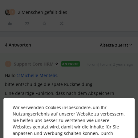
2 Menschen gefällt dies
S
4 Antworten
Älteste zuerst
Support Core HRM
Forum|Forum|2 years ago
ANTWORT
S
Hallo
@Michelle Mentelis
,
bitte entschuldige die späte Rückmeldung.
Eine derartige Funktion, dass nach dem Abspeichern
von
Notizen
Benachrichtigungen
versendet werden, ist
derzeit leider noch nicht abzubilden innerhalb von Personio.
Wir verwenden Cookies insbesondere, um Ihr
In unserer Personio Online Community haben wir für die
Nutzungserlebnis auf unserer Website zu verbessern.
Wünsche und Ideen unserer Kund*innen den
Ideation
Sie helfen uns besser zu verstehen wie unsere
Bereich
ins Leben gerufen. Hier kannst Du Dich:
Websites genutzt wird, damit wir die Inhalte für Sie
anpassen und Werbung schalten können. Durch
mit anderen Personio Kund*innen zu allen geposteten