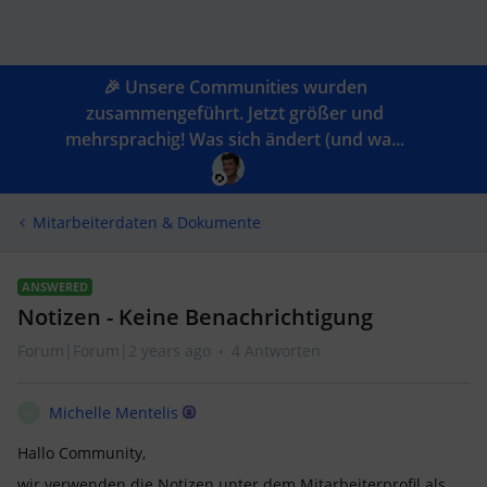
🎉 Unsere Communities wurden
zusammengeführt. Jetzt größer und
mehrsprachig! Was sich ändert (und wa...
Mitarbeiterdaten & Dokumente
ANSWERED
Notizen - Keine Benachrichtigung
Forum|Forum|2 years ago
4 Antworten
Michelle Mentelis
M
Hallo Community,
wir verwenden die Notizen unter dem Mitarbeiterprofil als