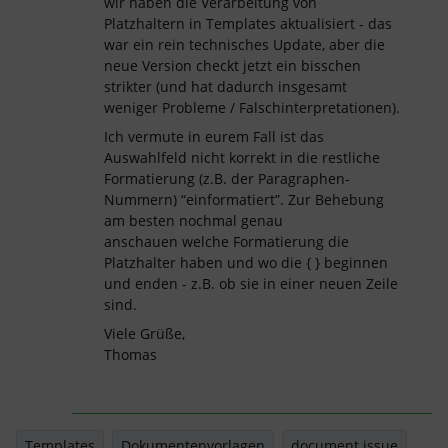
wir haben die Verarbeitung von
Platzhaltern in Templates aktualisiert - das
war ein rein technisches Update, aber die
neue Version checkt jetzt ein bisschen
strikter (und hat dadurch insgesamt
weniger Probleme / Falschinterpretationen).
Ich vermute in eurem Fall ist das
Auswahlfeld nicht korrekt in die restliche
Formatierung (z.B. der Paragraphen-
Nummern) “einformatiert”. Zur Behebung
am besten nochmal genau
anschauen welche Formatierung die
Platzhalter haben und wo die { } beginnen
und enden - z.B. ob sie in einer neuen Zeile
sind.
Viele Grüße,
Thomas
Templates
Dokumentenvorlagen
document issue