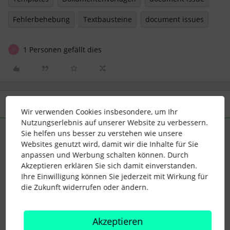
Fehlerbehebung
Textbausteine
document issues
1 Personen gefällt dies
D
3 Antworten
Älteste zuerst
Wir verwenden Cookies insbesondere, um Ihr
Nutzungserlebnis auf unserer Website zu verbessern.
Sie helfen uns besser zu verstehen wie unsere
Thomas L
Forum|Forum|4 months ago
ANTWORT
Websites genutzt wird, damit wir die Inhalte für Sie
anpassen und Werbung schalten können. Durch
Hallo ​
@CharlesXaviar
,
Akzeptieren erklären Sie sich damit einverstanden.
wir haben die Verarbeitung von Platzhaltern in Templates
Ihre Einwilligung können Sie jederzeit mit Wirkung für
aktualisiert - das war ein rein technisches Update, aber die
die Zukunft widerrufen oder ändern.
neue Version checkt jetzt ein bisschen strikter (und hat
dadurch insgesamt weniger Probleme /
Falschinterpretationen).
Akzeptieren
Ich vermute in eurem Fall ist das Auswahlfeld nicht korrekt in