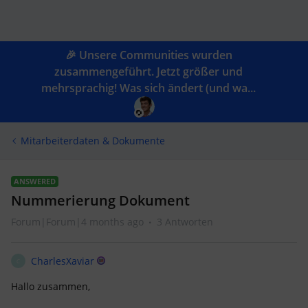
🎉 Unsere Communities wurden
zusammengeführt. Jetzt größer und
mehrsprachig! Was sich ändert (und wa...
Mitarbeiterdaten & Dokumente
ANSWERED
Nummerierung Dokument
Forum|Forum|4 months ago
3 Antworten
CharlesXaviar
C
Hallo zusammen,