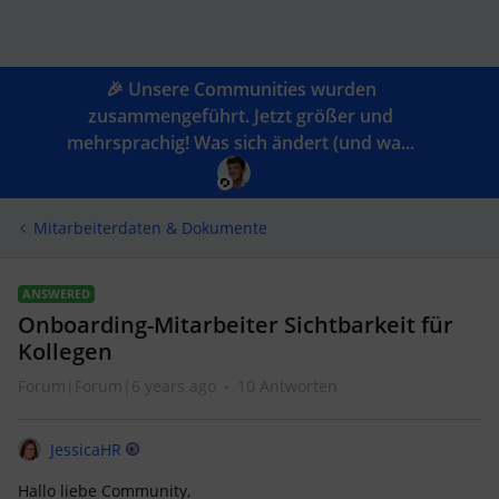
🎉 Unsere Communities wurden
zusammengeführt. Jetzt größer und
mehrsprachig! Was sich ändert (und wa...
Mitarbeiterdaten & Dokumente
ANSWERED
Onboarding-Mitarbeiter Sichtbarkeit für
Kollegen
Forum|Forum|6 years ago
10 Antworten
JessicaHR
Hallo liebe Community,