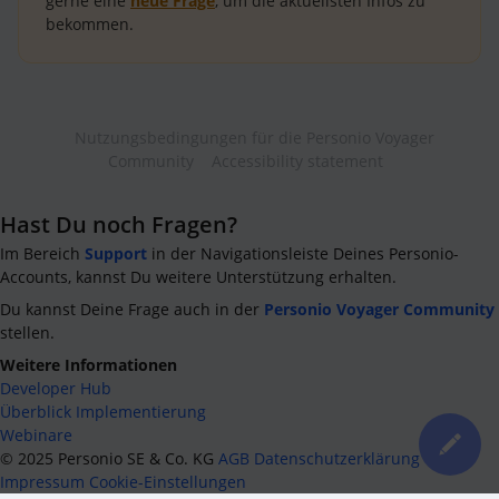
gerne eine
neue Frage
, um die aktuellsten Infos zu
bekommen.
Nutzungsbedingungen für die Personio Voyager
Community
Accessibility statement
Hast Du noch Fragen?
Im Bereich
Support
in der Navigationsleiste Deines Personio-
Accounts, kannst Du weitere Unterstützung erhalten.
Du kannst Deine Frage auch in der
Personio Voyager Community
stellen.
Weitere Informationen
Developer Hub
Überblick Implementierung
Webinare
©
2025
Personio SE & Co. KG
AGB
Datenschutzerklärung
Impressum
Cookie-Einstellungen