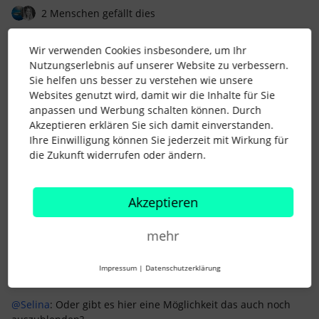
2 Menschen gefällt dies
Wir verwenden Cookies insbesondere, um Ihr
Nutzungserlebnis auf unserer Website zu verbessern.
Sie helfen uns besser zu verstehen wie unsere
Websites genutzt wird, damit wir die Inhalte für Sie
Anke
Forum|Forum|5 years ago
anpassen und Werbung schalten können. Durch
Akzeptieren erklären Sie sich damit einverstanden.
Hallo
@HR_ARQIS
,
Ihre Einwilligung können Sie jederzeit mit Wirkung für
die Zukunft widerrufen oder ändern.
was du bei der Lösung von Selina jedoch noch beachten
solltest, ist die Tatsachen, dass die Mitarbeiter mit
Zugriffsrecht auf den Status dann auch die
Akzeptieren
Kündigungsgründe sehen können, insofern ihr die hinterlegt.
Wir pflegen diese in der Regel recht zeitnah, wenn sich die
mehr
austretenden MA noch im Status aktiv befinden und MA mit
Zugriff auf den Status können diese dann auch sehen.
Impressum
|
Datenschutzerklärung
@Selina
: Oder gibt es hier eine Möglichkeit das auch noch