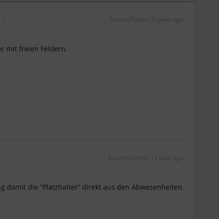
Forum|Forum|3 years ago
er mit freien Feldern.
Forum|Forum|17 days ago
ung damit die “Platzhalter” direkt aus den Abwesenheiten