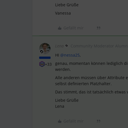
Liebe Grüße
Vanessa
Gefällt mir
Lena
Community Moderator Alumn
HI
@nessa25
,
genau, momentan können lediglich d
+33
werden.
Alle anderen müssen über Attribute e
selbst definierten Platzhalter.
Das stimmt, das ist tatsächlich etwas
Liebe Grüße
Lena
Gefällt mir