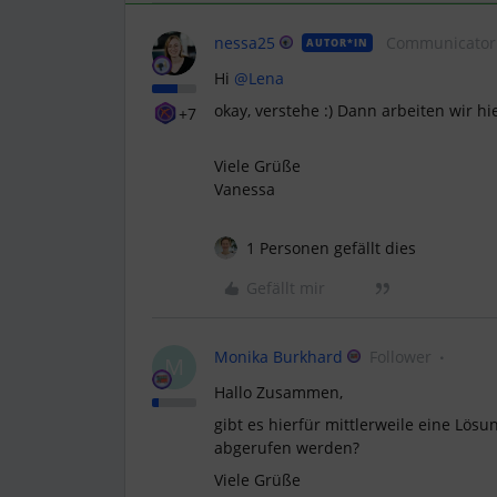
nessa25
Communicator
AUTOR*IN
Hi
@Lena
okay, verstehe :) Dann arbeiten wir hi
+7
Viele Grüße
Vanessa​​​​​​​
1 Personen gefällt dies
Gefällt mir
Monika Burkhard
Follower
M
Hallo Zusammen,
gibt es hierfür mittlerweile eine Lös
abgerufen werden?
Viele Grüße