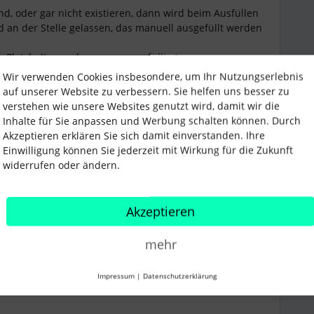
nd, oder gar nicht existieren, dann wird beim Ausfüllen
d an der Stelle gelassen, das manuell ausgefüllt werden
 Platzhalter auch nur vorausgefüllt. :)
Wir verwenden Cookies insbesondere, um Ihr Nutzungserlebnis
enau diesen Prozess auch keine Alternativen.
auf unserer Website zu verbessern. Sie helfen uns besser zu
verstehen wie unsere Websites genutzt wird, damit wir die
Inhalte für Sie anpassen und Werbung schalten können. Durch
Akzeptieren erklären Sie sich damit einverstanden. Ihre
Einwilligung können Sie jederzeit mit Wirkung für die Zukunft
widerrufen oder ändern.
Forum|Forum|3 years ago
Akzeptieren
mehr
sein und es wird nicht aus den im Abwesenheitsreiter
d den MA ja Kontingente zugeordnet und hier gibt es ja
Impressum
|
Datenschutzerklärung
ene Tage.