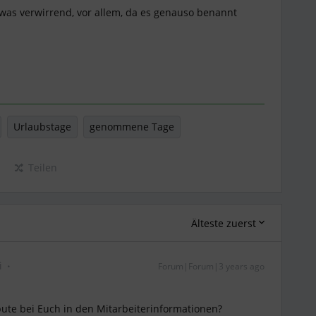
etwas verwirrend, vor allem, da es genauso benannt
Urlaubstage
genommene Tage
Teilen
Älteste zuerst
i
Forum|Forum|3 years ago
ibute bei Euch in den Mitarbeiterinformationen?