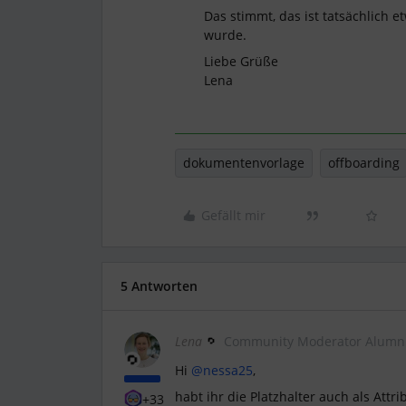
Das stimmt, das ist tatsächlich 
wurde.
Liebe Grüße
Lena
dokumentenvorlage
offboarding
Gefällt mir
5 Antworten
Lena
Community Moderator Alumn
Hi
@nessa25
,
habt ihr die Platzhalter auch als Attr
+33