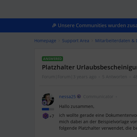
🎉 Unsere Communities wurden zusam
Homepage
Support Area
Mitarbeiterdaten &
ANSWERED
Platzhalter Urlaubsbescheinig
Forum|Forum|3 years ago
5 Antworten
4
nessa25
Communicator
Hallo zusammen,
ich wollte gerade eine Dokumentenvor
+7
mich dabei an der Beispielvorlage v
folgende Platzhalter verwendet, die b