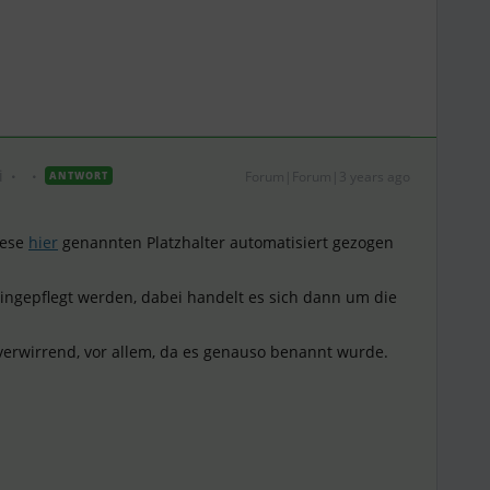
i
Forum|Forum|3 years ago
ANTWORT
iese
hier
genannten Platzhalter automatisiert gezogen
ingepflegt werden, dabei handelt es sich dann um die
 verwirrend, vor allem, da es genauso benannt wurde.