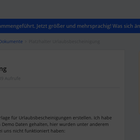
mengeführt. Jetzt größer und mehrsprachig! Was sich änd
 Dokumente
Platzhalter Urlaubsbescheinigung
ung
89 Aufrufe
lage für Urlaubsbescheinigungen erstellen. Ich habe
on Demo Daten gehalten, hier wurden unter anderem
ei uns nicht funktioniert haben: