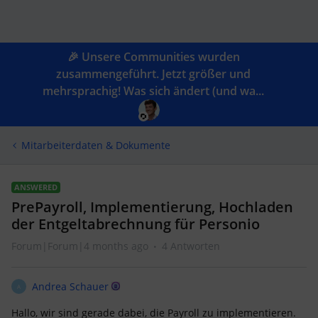
🎉 Unsere Communities wurden
zusammengeführt. Jetzt größer und
mehrsprachig! Was sich ändert (und wa...
Mitarbeiterdaten & Dokumente
ANSWERED
PrePayroll, Implementierung, Hochladen
der Entgeltabrechnung für Personio
Forum|Forum|4 months ago
4 Antworten
Andrea Schauer
A
Hallo, wir sind gerade dabei, die Payroll zu implementieren.