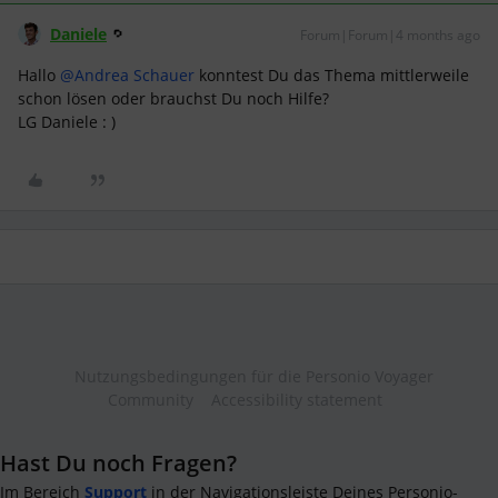
Daniele
Forum|Forum|4 months ago
Hallo ​
@Andrea Schauer
konntest Du das Thema mittlerweile
schon lösen oder brauchst Du noch Hilfe?
LG Daniele : )
Nutzungsbedingungen für die Personio Voyager
Community
Accessibility statement
Hast Du noch Fragen?
Im Bereich
Support
in der Navigationsleiste Deines Personio-