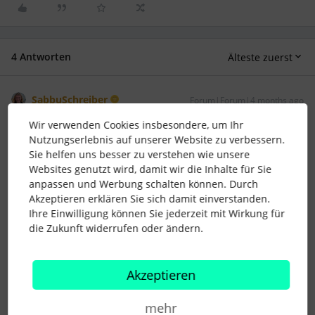
4 Antworten
Älteste zuerst
SabbuSchreiber
Forum|Forum|4 months ago
Wir verwenden Cookies insbesondere, um Ihr
Hi ​
@Andrea Schauer
,
Nutzungserlebnis auf unserer Website zu verbessern.
Machst du den upload über die Import Funktion in den
Sie helfen uns besser zu verstehen wie unsere
Einstellungen?
Websites genutzt wird, damit wir die Inhalte für Sie
anpassen und Werbung schalten können. Durch
1 Personen gefällt dies
Akzeptieren erklären Sie sich damit einverstanden.
Ihre Einwilligung können Sie jederzeit mit Wirkung für
die Zukunft widerrufen oder ändern.
Akzeptieren
Andrea Schauer
Forum|Forum|4 months ago
AUTOR*IN
A
mehr
Hallo SabbuSchreiber,