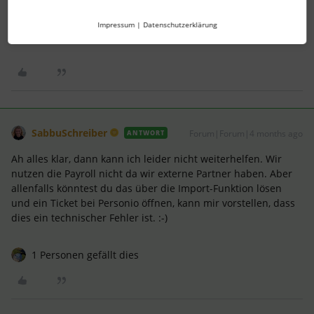
über Lohnbuchhaltung ToDos, Punkt 9 und 10
Impressum
|
Datenschutzerklärung
SabbuSchreiber
Forum|Forum|4 months ago
ANTWORT
Ah alles klar, dann kann ich leider nicht weiterhelfen. Wir
nutzen die Payroll nicht da wir externe Partner haben. Aber
allenfalls könntest du das über die Import-Funktion lösen
und ein Ticket bei Personio öffnen, kann mir vorstellen, dass
dies ein technischer Fehler ist. :-)
1 Personen gefällt dies