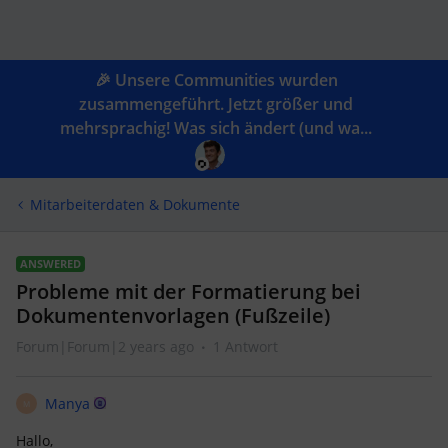
🎉 Unsere Communities wurden
zusammengeführt. Jetzt größer und
mehrsprachig! Was sich ändert (und wa...
Mitarbeiterdaten & Dokumente
ANSWERED
Probleme mit der Formatierung bei
Dokumentenvorlagen (Fußzeile)
Forum|Forum|2 years ago
1 Antwort
Manya
M
Hallo,