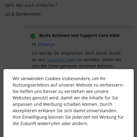
Geht das auch einfacher?
LG & Dankeschön
Beste Antwort von
Support Core HRM
Hi
@Manya
ich würde Dir empfehlen, Dich damit direkt
an das
Support-Team
zu wenden, damit wir
uns die Datei genauer ansehen können.
Bitte beachte aber, dass dies nur für
Wir verwenden Cookies insbesondere, um Ihr
Kontoinhabende
möglich ist.
Nutzungserlebnis auf unserer Website zu verbessern.
Viele Grüße
Sie helfen uns besser zu verstehen wie unsere
Steffi
Websites genutzt wird, damit wir die Inhalte für Sie
anpassen und Werbung schalten können. Durch
Akzeptieren erklären Sie sich damit einverstanden.
Ihre Einwilligung können Sie jederzeit mit Wirkung für
die Zukunft widerrufen oder ändern.
Dokumentvorlagen
Formatierung
Document Formatting
Footnote Distortion