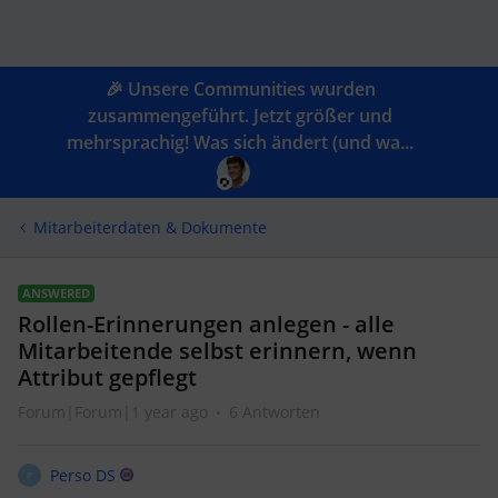
🎉 Unsere Communities wurden
zusammengeführt. Jetzt größer und
mehrsprachig! Was sich ändert (und wa...
Mitarbeiterdaten & Dokumente
ANSWERED
Rollen-Erinnerungen anlegen - alle
Mitarbeitende selbst erinnern, wenn
Attribut gepflegt
Forum|Forum|1 year ago
6 Antworten
Perso DS
P