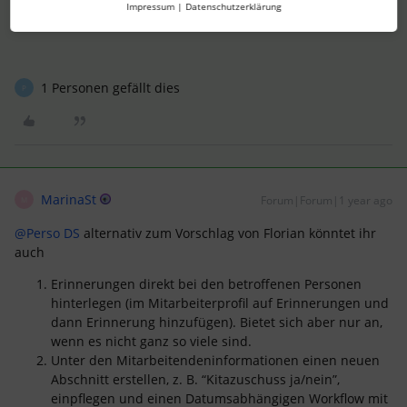
Impressum
|
Datenschutzerklärung
Florian
1 Personen gefällt dies
P
MarinaSt
Forum|Forum|1 year ago
M
@Perso DS
alternativ zum Vorschlag von Florian könntet ihr
auch
Erinnerungen direkt bei den betroffenen Personen
hinterlegen (im Mitarbeiterprofil auf Erinnerungen und
dann Erinnerung hinzufügen). Bietet sich aber nur an,
wenn es nicht ganz so viele sind.
Unter den Mitarbeitendeninformationen einen neuen
Abschnitt erstellen, z. B. “Kitazuschuss ja/nein”,
einpflegen und einen Datumsabhängigen Workflow mit