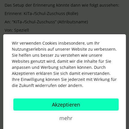
Das Setup der Erinnerung könnte dann wie folgt aussehen:
Erinnere: KiTa-/Schul-Zuschuss (Rolle)
An: “KiTa-/Schul-Zuschuss” (Attributsname)
Von: Speziell
Filter - Mitarbeiterrollen - Rolle namens KiTa-Zuschuss
Wir verwenden Cookies insbesondere, um Ihr
Termin: X Tage Vorher
Nutzungserlebnis auf unserer Website zu verbessern.
Häufigkeit: X Erinnerungs-Workflow jährlich wiederholen
Sie helfen uns besser zu verstehen wie unsere
Websites genutzt wird, damit wir die Inhalte für Sie
anpassen und Werbung schalten können. Durch
Deine zweite Frage, ob das auch über die Rolle “Alle
Akzeptieren erklären Sie sich damit einverstanden.
Mitarbeitende” geht, würde ich verneinen. Ich konnte den
Ihre Einwilligung können Sie jederzeit mit Wirkung für
Filter der Erinnerung nicht über die Standardrolle “Alle
die Zukunft widerrufen oder ändern.
Mitarbeitenden” setzten. Es war mir nur möglich, selbst
erstellte Rollen hinzuzufügen. Daher der “Umweg” über die
neue Rolle. Ich bin gespannt zu hören, ob Dir diese Lösung
Akzeptieren
hilft.
mehr
Beste Grüße