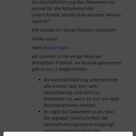
die Geschäftsführung das Dokument nur
einmal für alle Mitarbeitenden
unterschreibt, anstatt jede einzelne Version
separat?
Wie würdet ihr diesen Prozess umsetzen?
Danke euch!!
Hallo ​
@Júlia Pagès
,
wir standen schon einige Male vor
demselben Problem. Im Grunde genommen
gibt es nur 2 Möglichkeiten:
die Geschäftsführung unterzeichnet
alle einzeln, was sehr sehr
zeitaufwändig und nicht zu
empfehlen ist, wenn es sich um viele
MitarbeiterInnen handelt
du legst das Dokument so an, dass
die digitalen Unterschriften der
Geschäftsleitung bereits eingefügt
sind und verteilst dann das