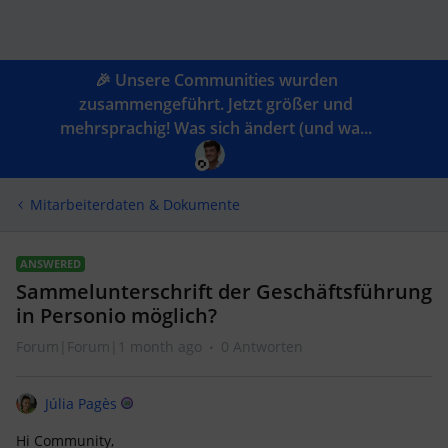
🎉 Unsere Communities wurden
zusammengeführt. Jetzt größer und
mehrsprachig! Was sich ändert (und wa...
Mitarbeiterdaten & Dokumente
ANSWERED
Sammelunterschrift der Geschäftsführung
in Personio möglich?
Forum|Forum|1 month ago
0 Antworten
Júlia Pagès
Hi Community,