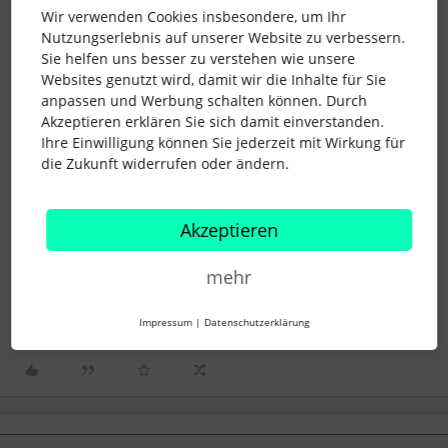
Dokument zur Unterschrift über die
Wir verwenden Cookies insbesondere, um Ihr
Personalliste an alle MitarbeiterInnen
Nutzungserlebnis auf unserer Website zu verbessern.
Sie helfen uns besser zu verstehen wie unsere
Wir machen das bei diesen “Seriebriefen”
Websites genutzt wird, damit wir die Inhalte für Sie
immer in der Variante 2. Die GL hat keinen
anpassen und Werbung schalten können. Durch
Aufwand, da sie lediglich ein Mal ihre
Akzeptieren erklären Sie sich damit einverstanden.
Unterschrift digital liefern.
Ihre Einwilligung können Sie jederzeit mit Wirkung für
Viele Grüße
die Zukunft widerrufen oder ändern.
Jan
Akzeptieren
dokumente
vorlagen
E-Signature
eSignature
mehr
eSignatur
eSignatures
Process design
Impressum
|
Datenschutzerklärung