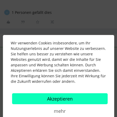
1 Personen gefällt dies
H
2 Antworten
Älteste zuerst
Wir verwenden Cookies insbesondere, um Ihr
Nutzungserlebnis auf unserer Website zu verbessern.
Sie helfen uns besser zu verstehen wie unsere
saja
Forum|Forum|3 years ago
ANTWORT
Websites genutzt wird, damit wir die Inhalte für Sie
anpassen und Werbung schalten können. Durch
Hallo liebe
@Clea Warnecke
,
Akzeptieren erklären Sie sich damit einverstanden.
das kann passieren. Wo sehen die Kollegen/innen denn die
Ihre Einwilligung können Sie jederzeit mit Wirkung für
Geburtstage der Anderen? Auf der Startseite oder wenn sie
die Zukunft widerrufen oder ändern.
direkt ins Profil klicken?
Akzeptieren
Startseite
: klicke zuerst auf Einstellungen → Mitarbeiterollen
→ rechts auf “Kalender” klicken und die Zugriffe checken.
mehr