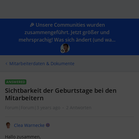
🎉 Unsere Communities wurden
zusammengeführt. Jetzt größer und
mehrsprachig! Was sich ändert (und wa...
Mitarbeiterdaten & Dokumente
ANSWERED
Sichtbarkeit der Geburtstage bei den
Mitarbeitern
Forum|Forum|3 years ago
2 Antworten
Clea Warnecke
Hallo zusammen,