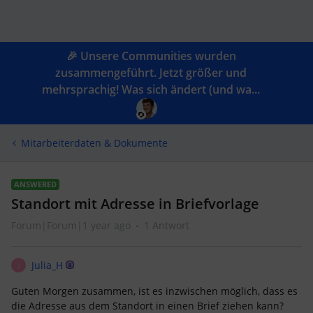
🎉 Unsere Communities wurden
zusammengeführt. Jetzt größer und
mehrsprachig! Was sich ändert (und wa...
Mitarbeiterdaten & Dokumente
ANSWERED
Standort mit Adresse in Briefvorlage
Forum|Forum|1 year ago
1 Antwort
Julia_H
J
Guten Morgen zusammen, ist es inzwischen möglich, dass es
die Adresse aus dem Standort in einen Brief ziehen kann?