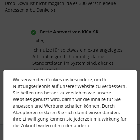
Drop Down ist nicht möglich, da es 300 verschiedene
Adressen gibt. Danke :-)
Beste Antwort von
KiCa_SK
Hallo,
ich nutze für so etwas ein extra angelegtes
Attribut, eigentlich unnötig, da die
Standortdaten im System sind, aber es
funktioniert.
Wir verwenden Cookies insbesondere, um Ihr
Nutzungserlebnis auf unserer Website zu verbessern.
Sie helfen uns besser zu verstehen wie unsere
address
location
Websites genutzt wird, damit wir die Inhalte für Sie
anpassen und Werbung schalten können. Durch
Akzeptieren erklären Sie sich damit einverstanden.
Ihre Einwilligung können Sie jederzeit mit Wirkung für
die Zukunft widerrufen oder ändern.
1 Antwort