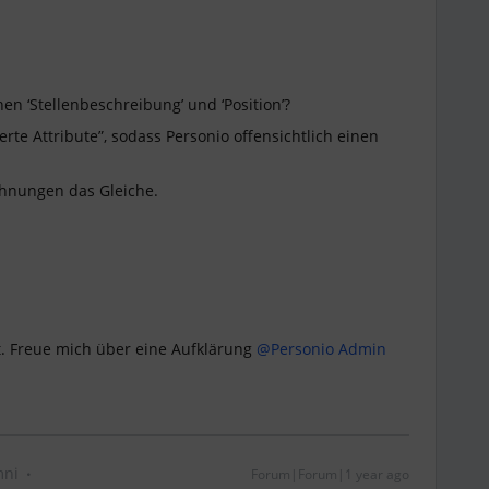
en ‘Stellenbeschreibung’ und ‘Position’?
rte Attribute”, sodass Personio offensichtlich einen
chnungen das Gleiche.
. Freue mich über eine Aufklärung ​
@Personio Admin
mni
Forum|Forum|1 year ago