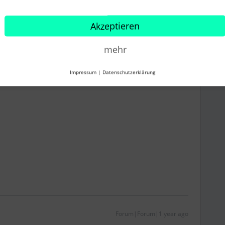
en ‘Stellenbeschreibung’ und ‘Position’?
Akzeptieren
rte Attribute”, sodass Personio offensichtlich einen
mehr
chnungen das Gleiche.
Impressum
|
Datenschutzerklärung
Forum|Forum|1 year ago