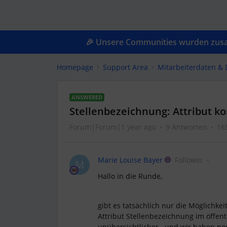
🎉 Unsere Communities wurden zusam
Homepage
Support Area
Mitarbeiterdaten &
ANSWERED
Stellenbezeichnung: Attribut ko
Forum|Forum|1 year ago
9 Antworten
16
Marie Louise Bayer
Follower
M
Hallo in die Runde,
gibt es tatsächlich nur die Möglichke
Attribut Stellenbezeichnung im öffent
unübersichtlicher...und wir haben no