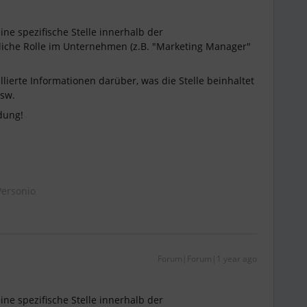
ine spezifische Stelle innerhalb der
ntliche Rolle im Unternehmen (z.B. "Marketing Manager"
llierte Informationen darüber, was die Stelle beinhaltet
usw.
idung!
ersonio
Forum|Forum|1 year ago
ine spezifische Stelle innerhalb der