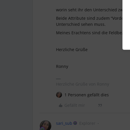
worin seht ihr den Unterschied zwisch
Beide Attribute sind zudem “Vordefinie
Unterschied sehen muss.
Meines Erachtens sind die Feldbezei
Herzliche Grüße
Ronny
Herzliche Grüße von Ronny
1 Personen gefällt dies
Gefällt mir
sari_sub
Explorer