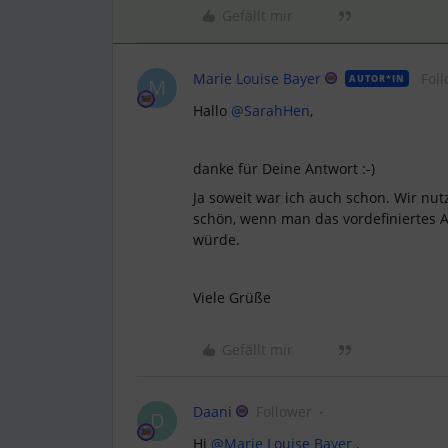
Gefällt mir
Marie Louise Bayer
Fol
AUTOR*IN
M
Hallo ​
@SarahHen
,
danke für Deine Antwort :-)
Ja soweit war ich auch schon. Wir nu
schön, wenn man das vordefiniertes A
würde.
Viele Grüße
Gefällt mir
Daani
Follower
D
Hi ​
@Marie Louise Bayer
,