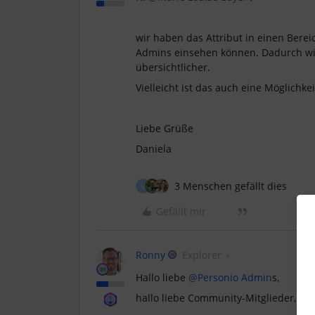
wir haben das Attribut in einen Berei
Admins einsehen können. Dadurch wird
übersichtlicher.
Vielleicht ist das auch eine Möglichkei
Liebe Grüße
Daniela
3 Menschen gefällt dies
M
Gefällt mir
Ronny
Explorer
Hallo liebe ​
@Personio Admin
s,
hallo liebe Community-Mitglieder,