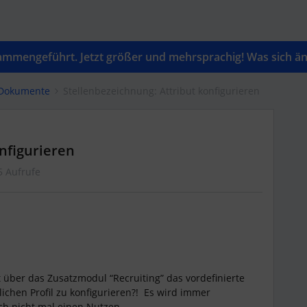
mengeführt. Jetzt größer und mehrsprachig! Was sich änd
 Dokumente
Stellenbezeichnung: Attribut konfigurieren
nfigurieren
5 Aufrufe
it über das Zusatzmodul “Recruiting” das vordefinierte
lichen Profil zu konfigurieren?! Es wird immer
ch nicht mal einen Nutzen.