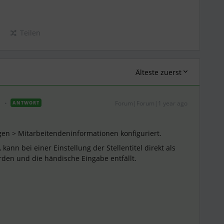
Teilen
Älteste zuerst
Forum|Forum|1 year ago
ANTWORT
gen > Mitarbeitendeninformationen konfiguriert.
kann bei einer Einstellung der Stellentitel direkt als
en und die händische Eingabe entfällt.