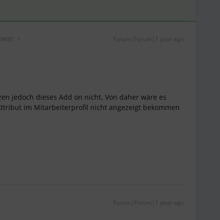
lower
Forum|Forum|1 year ago
tzen jedoch dieses Add on nicht. Von daher wäre es
ttribut im Mitarbeiterprofil nicht angezeigt bekommen
Forum|Forum|1 year ago