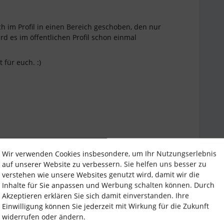
ch im Profil in einen Bereich geschoben, den nur
 es im öffentlichen Profil schon einmal
t für euch. :)
Wir verwenden Cookies insbesondere, um Ihr Nutzungserlebnis
auf unserer Website zu verbessern. Sie helfen uns besser zu
verstehen wie unsere Websites genutzt wird, damit wir die
Forum|Forum|1 year ago
Inhalte für Sie anpassen und Werbung schalten können. Durch
Akzeptieren erklären Sie sich damit einverstanden. Ihre
Einwilligung können Sie jederzeit mit Wirkung für die Zukunft
widerrufen oder ändern.