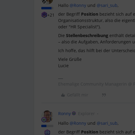
Hallo ​
@Ronny
und ​
@sari_sub
,
der Begriff
Position
bezieht sich auf e
+21
Organisationsstruktur, also die eige
oder "HR Specialist").
Die
Stellenbeschreibung
enthält detai
– also die Aufgaben, Anforderungen 
Ich hoffe, das hilft bei der Untersche
Viele Grüße
Lucie
Ehemalige Community Managerin @ P
Gefällt mir
Ronny
Explorer
Hallo ​
@Ronny
und ​
@sari_sub
,
der Begriff
Position
bezieht sich auf e