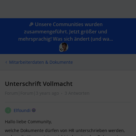
🎉 Unsere Communities wurden
zusammengeführt. Jetzt größer und
mehrsprachig! Was sich ändert (und wa...
Mitarbeiterdaten & Dokumente
Unterschrift Vollmacht
Forum|Forum|3 years ago
3 Antworten
Elfoundi
E
Hallo liebe Community,
welche Dokumente dürfen von HR unterschrieben werden,