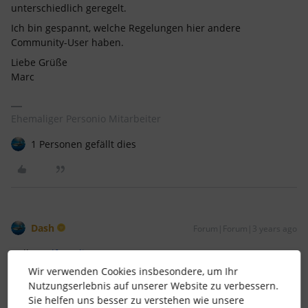
unterschiedlich geregelt.
Ich bin gespannt, welche Regelungen hier andere
Community-User haben.
Liebe Grüße
Marc
Ehemaliger Personio Mitarbeiter
1 Personen gefällt dies
Dash
Forum|Forum|3 years ago
Hallo
@Elfoundi
,
Wir verwenden Cookies insbesondere, um Ihr
das ist wirklich eine schwierige Frage. Wie
@Marc
schon
Nutzungserlebnis auf unserer Website zu verbessern.
gesagt hat, da wird es auch schnell rechtlich.
Sie helfen uns besser zu verstehen wie unsere
Und ich meine, das hängt auch von der Branche ab. Ich