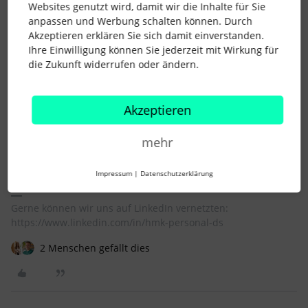
Websites genutzt wird, damit wir die Inhalte für Sie
komme ja aus der Steuerberatung und da ist es z.B. so, dass
anpassen und Werbung schalten können. Durch
ich vieles gar nicht rechtsgültig unterschreiben kann, da ich
Akzeptieren erklären Sie sich damit einverstanden.
kein Berufsträger bin. Das hätte auch keine Vollmacht heilen
Ihre Einwilligung können Sie jederzeit mit Wirkung für
können, Thema Freiberuflichkeit und so.
die Zukunft widerrufen oder ändern.
In welcher Branche bist du denn tätig?
Aber ich bin sicher, dass es keine allgemeingültige Antwort
Akzeptieren
geben wird auf deine Frage. Da sind ja auch alle
Geschäftsführer anders.
mehr
Beste Grüße
Dash
Impressum
|
Datenschutzerklärung
Gerne können wir uns auf LinkedIn vernetzten:
https://www.linkedin.com/in/hmk-personal-ds
2 Menschen gefällt dies