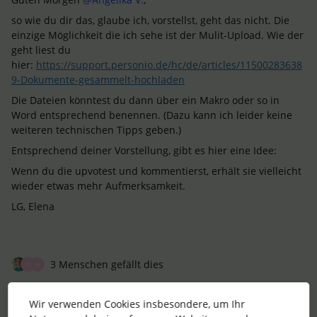
so wie du dir das, glaube ich, vorstellst, geht das nicht. Die
einzige Möglichkeit die ich sehe ist der Mulit-Upload. Wie der
geht liest du
hier:
https://support.personio.de/hc/de/articles/11500283638
9-Dokumente-gesammelt-hochladen
Die Dateien könntest du dann über ein Makro oder so in
Word entsprechend benennen. (Dazu kann ich leider keine
weiteren technischen Tipps geben.)
Entsprechend deiner Vorstellung, gibt es hier eine Idee:
Wenn du die upvotest und kommentierst, erhält sie vielleicht
wieder etwas mehr Aufmerksamkeit.
LG, Elena
3 Menschen gefällt dies
S
H
Wir verwenden Cookies insbesondere, um Ihr