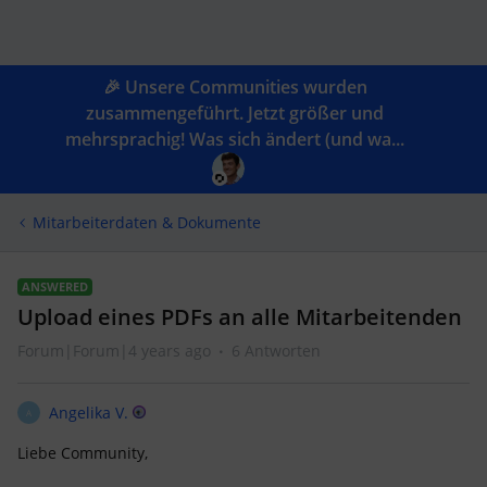
🎉 Unsere Communities wurden
zusammengeführt. Jetzt größer und
mehrsprachig! Was sich ändert (und wa...
Mitarbeiterdaten & Dokumente
ANSWERED
Upload eines PDFs an alle Mitarbeitenden
Forum|Forum|4 years ago
6 Antworten
Angelika V.
A
Liebe Community,