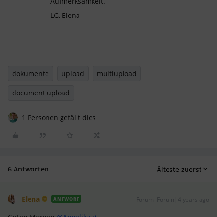
Aufmerksamkeit.
LG, Elena
dokumente
upload
multiupload
document upload
1 Personen gefällt dies
6 Antworten
Älteste zuerst
Elena
Forum|Forum|4 years ago
ANTWORT
Guten Morgen
@Angelika V.
,