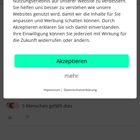
Nutzungserlebnis auf unserer Website zu verbessern.
Sie helfen uns besser zu verstehen wie unsere
Websites genutzt wird, damit wir die Inhalte für Sie
Ester
Forum|Forum|3 years ago
anpassen und Werbung schalten können. Durch
Liebe Community,
Akzeptieren erklären Sie sich damit einverstanden.
Ihre Einwilligung können Sie jederzeit mit Wirkung für
die Zukunft widerrufen oder ändern.
für uns wäre das auch eine enorme Erleichterung, wenn wir
für alle Mitarbeiter ein pdf-Dokument in einem Arbeitsschritt
bereitstellen können.
Akzeptieren
Es lohnt daran zu arbeiten.
mehr
Viele Grüße,
Ester
Impressum
|
Datenschutzerklärung
5 Menschen gefällt dies
S