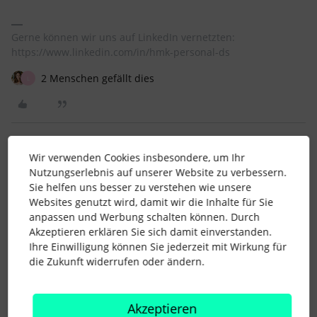
Gerne können wir uns auf LinkedIn vernetzten:
https://www.linkedin.com/in/hmk-personal-ds
2 Menschen gefällt dies
L
Wir verwenden Cookies insbesondere, um Ihr
JessicaHR
Forum|Forum|5 years ago
AUTOR*IN
Nutzungserlebnis auf unserer Website zu verbessern.
Sie helfen uns besser zu verstehen wie unsere
Hallo JessicaHR,
Websites genutzt wird, damit wir die Inhalte für Sie
das hatten wir bei uns auch schon. Ich habe allerdings die
anpassen und Werbung schalten können. Durch
Vertretung nicht als optional im Urlaubsantrag hinterlegt,
Akzeptieren erklären Sie sich damit einverstanden.
sondern immer als verpflichtend. Dies ist auch so als
Ihre Einwilligung können Sie jederzeit mit Wirkung für
Genehmigungsschritt eingebaut, also der Vertreter muss
die Zukunft widerrufen oder ändern.
seine Vertretungsübernahme auch immer genehmigen.
Ich habe und würde auch zukünftig dem jeweiligen
Mitarbeiter, der Urlaub beantragt, die Verantwortung
Akzeptieren