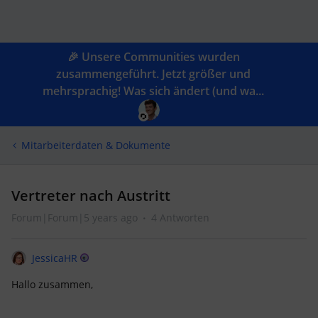
🎉 Unsere Communities wurden
zusammengeführt. Jetzt größer und
mehrsprachig! Was sich ändert (und wa...
Mitarbeiterdaten & Dokumente
Vertreter nach Austritt
Forum|Forum|5 years ago
4 Antworten
JessicaHR
Hallo zusammen,