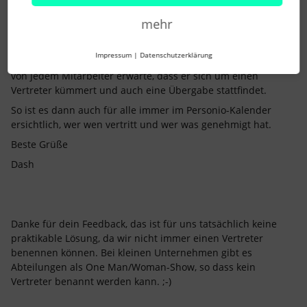
übergeben, sich um einen neuen Vertreter zu kümmern. Da
eine Änderung durch uns als Admin nicht möglich ist, muss
mehr
ein neuer Genehmigungsprozess gestartet werden und eben
ein neuer Antrag gestellt und eben ein neuen Vertreter
Impressum
|
Datenschutzerklärung
gesucht werden. Dies sehe ich so “streng”, da ich immer und
von jedem Mitarbeiter erwarte, dass er sich um einen
Vertreter kümmert und auch eine Übergabe stattfindet.
So ist es dann auch für alle immer im Personio-Kalender
ersichtlich, wer wen vertritt und wer was genehmigt hat.
Beste Grüße
Dash
Danke für dein Feedback, das ist für uns tatsächlich keine
praktikable Lösung, da wir nicht immer einen Vertreter
benennen können. Bei kleinen Unternehmen gibt es
Abteilungen als One Man/Woman-Show, so dass kein
Vertreter benannt werden kann. ;-)