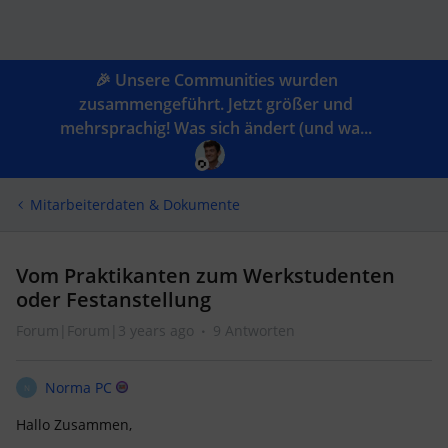
🎉 Unsere Communities wurden
zusammengeführt. Jetzt größer und
mehrsprachig! Was sich ändert (und wa...
Mitarbeiterdaten & Dokumente
Vom Praktikanten zum Werkstudenten
oder Festanstellung
Forum|Forum|3 years ago
9 Antworten
Norma PC
N
Hallo Zusammen,