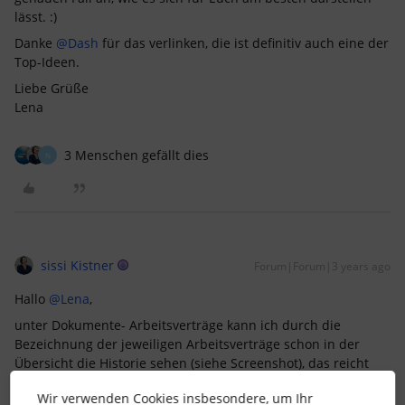
lässt. :)
Danke
@Dash
für das verlinken, die ist definitiv auch eine der
Top-Ideen.
Liebe Grüße
Lena
3 Menschen gefällt dies
N
sissi Kistner
Forum|Forum|3 years ago
Hallo
@Lena
,
unter Dokumente- Arbeitsverträge kann ich durch die
Bezeichnung der jeweiligen Arbeitsverträge schon in der
Übersicht die Historie sehen (siehe Screenshot), das reicht
mir bisher aus. Sollte bei einem Wechsel z.B.: vom
Wir verwenden Cookies insbesondere, um Ihr
Praktikanten zum Festangestellten der Arbeitsvertrag