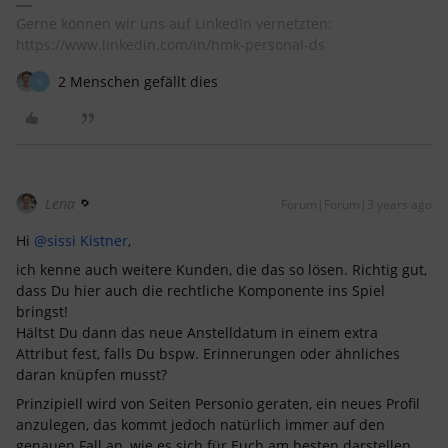
Gerne können wir uns auf LinkedIn vernetzten:
https://www.linkedin.com/in/hmk-personal-ds
2 Menschen gefällt dies
N
Lena
Forum|Forum|3 years ago
Hi
@sissi Kistner
,
ich kenne auch weitere Kunden, die das so lösen. Richtig gut,
dass Du hier auch die rechtliche Komponente ins Spiel
bringst!
Hältst Du dann das neue Anstelldatum in einem extra
Attribut fest, falls Du bspw. Erinnerungen oder ähnliches
daran knüpfen musst?
Prinzipiell wird von Seiten Personio geraten, ein neues Profil
anzulegen, das kommt jedoch natürlich immer auf den
genauen Fall an, wie es sich für Euch am besten darstellen