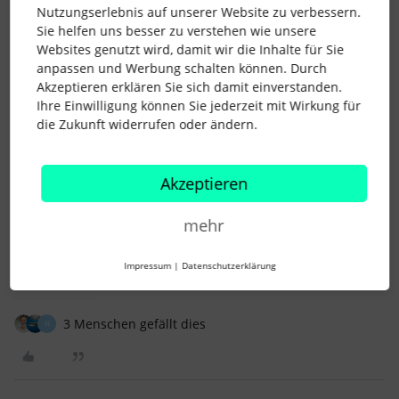
Nutzungserlebnis auf unserer Website zu verbessern.
befristet sein, ist diese Befristung in den
Sie helfen uns besser zu verstehen wie unsere
Personalinformationen hinterlegt. Eine Probezeit erhebe ich
Websites genutzt wird, damit wir die Inhalte für Sie
in der Regel nicht, da ich der Meinung bin, dass sich beim
anpassen und Werbung schalten können. Durch
Praktikum etc. zeigt, ob der Mitarbeitende “zu uns passt”.
Akzeptieren erklären Sie sich damit einverstanden.
Rechtlich gesehen ist es aber so, dass die Probezeit trotzdem
Ihre Einwilligung können Sie jederzeit mit Wirkung für
wichtig sein kann, da das Kündigungsschutzgesetz erst nach
die Zukunft widerrufen oder ändern.
einer Betriebszugehörigkeit von 6 Monaten greift. Die
Probezeit kann man aber auch in den Personalinformationen
entsprechend auf den neuen Vertrag abändern, wenn nötig.
Akzeptieren
Viele Grüße
Sissi
mehr
Impressum
|
Datenschutzerklärung
3 Menschen gefällt dies
N