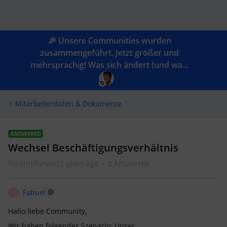
🎉 Unsere Communities wurden
zusammengeführt. Jetzt größer und
mehrsprachig! Was sich ändert (und wa...
Mitarbeiterdaten & Dokumente
ANSWERED
Wechsel Beschäftigungsverhältnis
Forum|Forum|2 years ago
2 Antworten
Fabuel
F
Hallo liebe Community,
Wir haben folgendes Szenario: Unser