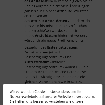
das
Anstelldatum
in Personio gleich bleibt
und es allgemein nicht viele Änderungen
gab bis auf ein paar
Attribute
. Wir raten,
aber davon ab
das
Attribut
Anstelldatum
zu ändern, da
dies viele historische Daten verfälschen
und zerschießen würde. Sollte ein
neues
Anstelldatum
hinterlegt werden,
würde ich ein neues
Profil
empfehlen.
Bezüglich des
Ersteintrittsdatum
,
Eintrittsdatum
(aktueller
Beschäftigungszeitraum), und
Austrittsdatum
(aktueller
Beschäftigungszeitraum) kannst Du Dein
Steuerbüro fragen, welche Daten dieses
hat. Es ist wichtig, dass in Personio die
gleichen Werte stehen wie in DATEV.
Falls Du weitere Fragen hast, melde Dich
Wir verwenden Cookies insbesondere, um Ihr
gerne bei uns!
Nutzungserlebnis auf unserer Website zu verbessern.
Ich wünsche Dir eine schöne Restwoche. ☀️
Sie helfen uns besser zu verstehen wie unsere