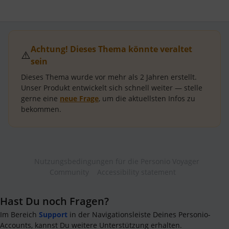
Achtung! Dieses Thema könnte veraltet
⚠️
sein
Dieses Thema wurde vor mehr als
2 Jahren
erstellt.
Unser Produkt entwickelt sich schnell weiter — stelle
gerne eine
neue Frage
, um die aktuellsten Infos zu
bekommen.
Nutzungsbedingungen für die Personio Voyager
Community
Accessibility statement
Hast Du noch Fragen?
Im Bereich
Support
in der Navigationsleiste Deines Personio-
Accounts, kannst Du weitere Unterstützung erhalten.