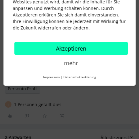
Websites genutzt wird, damit wir die Inhalte für Sie
Liebe Grüße,
anpassen und Werbung schalten können. Durch
Duc-Anh
Akzeptieren erklären Sie sich damit einverstanden.
Ihre Einwilligung können Sie jederzeit mit Wirkung für
die Zukunft widerrufen oder ändern.
DATEV
DATEV Integration
Akzeptieren
Wechsel Beschäftigungsverhältnis
mehr
Beschäftigungsverhältnis
Joint Venture
Employment Change
Mitarbeitendenprofil
Impressum
|
Datenschutzerklärung
Personio Profil
1 Personen gefällt dies
S
2 Antworten
Älteste zuerst