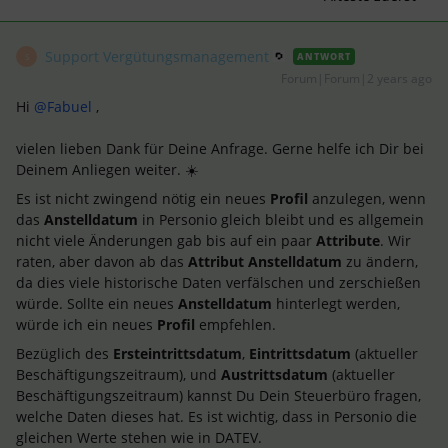
Support Vergütungsmanagement
ANTWORT
S
Forum|Forum|2 years ago
Hi
@Fabuel
,
vielen lieben Dank für Deine Anfrage. Gerne helfe ich Dir bei
Deinem Anliegen weiter. ☀️
Es ist nicht zwingend nötig ein neues
Profil
anzulegen, wenn
das
Anstelldatum
in Personio gleich bleibt und es allgemein
nicht viele Änderungen gab bis auf ein paar
Attribute
. Wir
raten, aber davon ab das
Attribut
Anstelldatum
zu ändern,
da dies viele historische Daten verfälschen und zerschießen
würde. Sollte ein neues
Anstelldatum
hinterlegt werden,
würde ich ein neues
Profil
empfehlen.
Bezüglich des
Ersteintrittsdatum
,
Eintrittsdatum
(aktueller
Beschäftigungszeitraum), und
Austrittsdatum
(aktueller
Beschäftigungszeitraum) kannst Du Dein Steuerbüro fragen,
welche Daten dieses hat. Es ist wichtig, dass in Personio die
gleichen Werte stehen wie in DATEV.