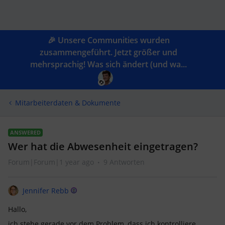
🎉 Unsere Communities wurden
zusammengeführt. Jetzt größer und
mehrsprachig! Was sich ändert (und wa...
Mitarbeiterdaten & Dokumente
ANSWERED
Wer hat die Abwesenheit eingetragen?
Forum|Forum|1 year ago
9 Antworten
Jennifer Rebb
Hallo,
ich stehe gerade vor dem Problem, dass ich kontrolliere,