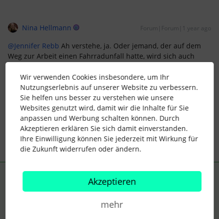
Nina Hellmann
Forum|Forum|1 year ago
@Jennifer Rebb
Ah verstehe, ja. Oder jemand, der auf dem
Weg zur Arbeit einen Fahrradunfall hatte, wird sich auch
nicht selbst in Personio krank melden (können), da
übernimmt es dann auch jemand anderes.
Wir verwenden Cookies insbesondere, um Ihr
Nutzungserlebnis auf unserer Website zu verbessern.
Du hast recht: wer genehmigt hat, wird angezeigt, der
Sie helfen uns besser zu verstehen wie unsere
Eintragende nicht. Vielleicht könntest Du Deine Kollegen
Websites genutzt wird, damit wir die Inhalte für Sie
fragen? VG!
anpassen und Werbung schalten können. Durch
Akzeptieren erklären Sie sich damit einverstanden.
Ihre Einwilligung können Sie jederzeit mit Wirkung für
die Zukunft widerrufen oder ändern.
AM_HR
Forum|Forum|1 year ago
Akzeptieren
ANTWORT
Hallo zusammen,
mehr
seit letzter Woche findet Ihr unter “Einstellungen” folgende