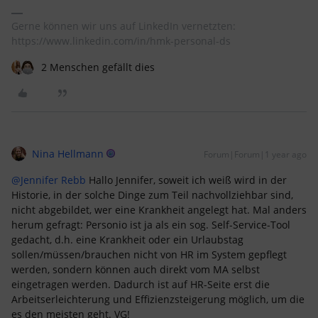
Gerne können wir uns auf LinkedIn vernetzten:
https://www.linkedin.com/in/hmk-personal-ds
2 Menschen gefällt dies
Nina Hellmann
Forum|Forum|1 year ago
@Jennifer Rebb
Hallo Jennifer, soweit ich weiß wird in der
Historie, in der solche Dinge zum Teil nachvollziehbar sind,
nicht abgebildet, wer eine Krankheit angelegt hat. Mal anders
herum gefragt: Personio ist ja als ein sog. Self-Service-Tool
gedacht, d.h. eine Krankheit oder ein Urlaubstag
sollen/müssen/brauchen nicht von HR im System gepflegt
werden, sondern können auch direkt vom MA selbst
eingetragen werden. Dadurch ist auf HR-Seite erst die
Arbeitserleichterung und Effizienzsteigerung möglich, um die
es den meisten geht. VG!