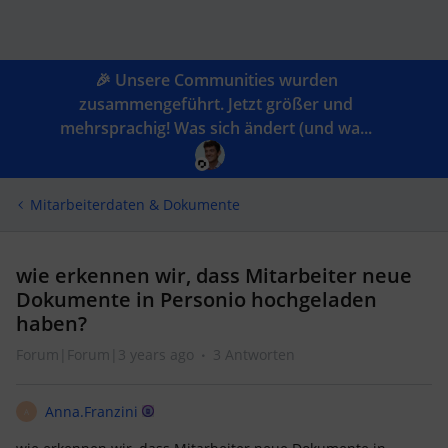
🎉 Unsere Communities wurden
zusammengeführt. Jetzt größer und
mehrsprachig! Was sich ändert (und wa...
Mitarbeiterdaten & Dokumente
wie erkennen wir, dass Mitarbeiter neue
Dokumente in Personio hochgeladen
haben?
Forum|Forum|3 years ago
3 Antworten
Anna.Franzini
A