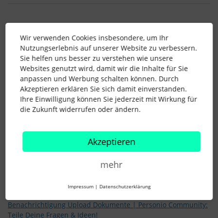
Anna.Franzini
Forum|Forum|3 years ago
AUTOR*IN
A
Wir verwenden Cookies insbesondere, um Ihr
Nutzungserlebnis auf unserer Website zu verbessern.
weißt du noch, wie / wo die Erinnerung eingestellt hast? wir
Sie helfen uns besser zu verstehen wie unsere
sehen bei den Dokumenten keine Möglichkeit.
Websites genutzt wird, damit wir die Inhalte für Sie
anpassen und Werbung schalten können. Durch
Akzeptieren erklären Sie sich damit einverstanden.
Ihre Einwilligung können Sie jederzeit mit Wirkung für
die Zukunft widerrufen oder ändern.
Dash
Forum|Forum|3 years ago
Akzeptieren
Hallo
@Anna.Franzini
,
mehr
ich verlinke mal die Ideen mit den meisten Stimmen aus dem
Ideation, wo du auch noch mehr Informationen finden
Impressum
|
Datenschutzerklärung
kannst:
Benachrichtigung Upload Dokumente | Personio Community:
Teile Deine Fragen & Ideen!