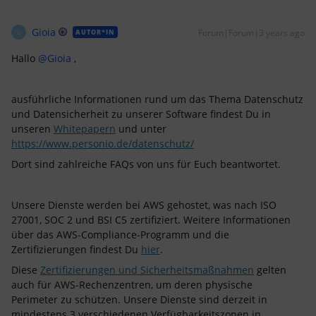
Gioia
Forum|Forum|3 years ago
AUTOR*IN
G
Hallo
@Gioia
,
ausführliche Informationen rund um das Thema Datenschutz
und Datensicherheit zu unserer Software findest Du in
unseren
Whitepapern
und unter
https://www.personio.de/datenschutz/
Dort sind zahlreiche FAQs von uns für Euch beantwortet.
Unsere Dienste werden bei AWS gehostet, was nach ISO
27001, SOC 2 und BSI C5 zertifiziert. Weitere Informationen
über das AWS-Compliance-Programm und die
Zertifizierungen findest Du
hier
.
Diese
Zertifizierungen und Sicherheitsmaßnahmen
gelten
auch für AWS-Rechenzentren, um deren physische
Perimeter zu schützen. Unsere Dienste sind derzeit in
mindestens 3 verschiedenen Verfügbarkeitszonen in