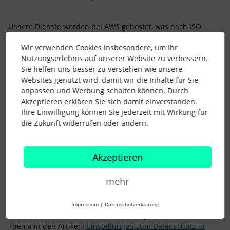
Unsere Dienste werden bei AWS gehostet, was nach ISO
27001, SOC 2 und BSI C5 zertifiziert. Weitere Informationen
Wir verwenden Cookies insbesondere, um Ihr
über das AWS-Compliance-Programm und die
Nutzungserlebnis auf unserer Website zu verbessern.
Zertifizierungen findest Du
hier
.
Sie helfen uns besser zu verstehen wie unsere
Diese
Zertifizierungen und Sicherheitsmaßnahmen
gelten
Websites genutzt wird, damit wir die Inhalte für Sie
auch für AWS-Rechenzentren, um deren physische
anpassen und Werbung schalten können. Durch
Perimeter zu schützen. Unsere Dienste sind derzeit in
Akzeptieren erklären Sie sich damit einverstanden.
mindestens 3 verschiedenen Verfügbarkeitszonen in
Ihre Einwilligung können Sie jederzeit mit Wirkung für
verschiedenen AWS-Regionen der EU verfügbar und werden
die Zukunft widerrufen oder ändern.
dort ausgeführt.
Akzeptieren
Zudem verweisen wir gerne auf den geschlossenen AVV und
die dazugehörigen TOM. Beides findest Du im Tool unter
Einstellungen > Paket & Rechnung >
mehr
Auftragsverarbeitungsvertrag (AVV)
zur Einsicht und zum
Download.
Impressum
|
Datenschutzerklärung
Abschließend findest Du weitere wichtige Informationen zum
Thema in den Artikeln
Einstellungen zum Datenschutz in