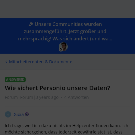
🎉 Unsere Communities wurden
zusammengeführt. Jetzt größer und
mehrsprachig! Was sich ändert (und wa...
Mitarbeiterdaten & Dokumente
ANSWERED
Wie sichert Personio unsere Daten?
Forum|Forum|3 years ago
4 Antworten
Gioia
G
Ich frage, weil ich dazu nichts im Helpcenter finden kann. Ich
möchte sichergehen, dass jederzeit gewährleistet ist, dass