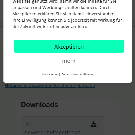
Websites genutzt wird, damit wir die Inhalte für Sie
anpassen und Werbung schalten können. Durch
Akzeptieren erklären Sie sich damit einverstanden.
Ihre Einwilligung können Sie jederzeit mit Wirkung für
die Zukunft widerrufen oder ändern.
1 Antwort
Akzeptieren
AlexB
Forum|Forum|3 years ago
ANTWORT
mehr
Moin,
hier solltest Du fündig werden können
Impressum
|
Datenschutzerklärung
https://support.personio.de/hc/de/articles/211488709-
Historische-Anwesenheitszeiten-importieren