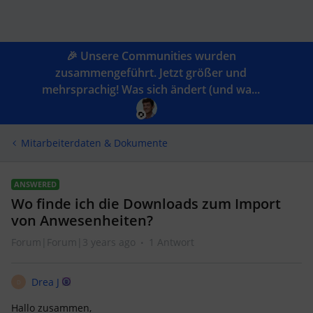
🎉 Unsere Communities wurden
zusammengeführt. Jetzt größer und
mehrsprachig! Was sich ändert (und wa...
Mitarbeiterdaten & Dokumente
ANSWERED
Wo finde ich die Downloads zum Import
von Anwesenheiten?
Forum|Forum|3 years ago
1 Antwort
Drea J
D
Hallo zusammen,