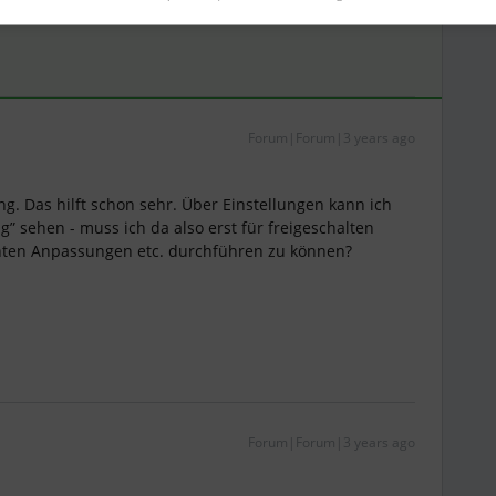
Forum|Forum|3 years ago
g. Das hilft schon sehr. Über Einstellungen kann ich
” sehen - muss ich da also erst für freigeschalten
ten Anpassungen etc. durchführen zu können?
Forum|Forum|3 years ago