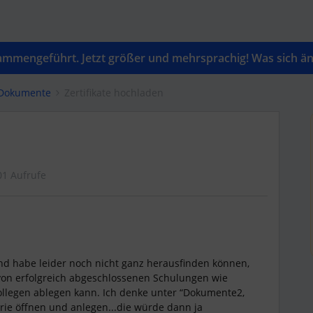
mengeführt. Jetzt größer und mehrsprachig! Was sich änd
 Dokumente
Zertifikate hochladen
01 Aufrufe
und habe leider noch nicht ganz herausfinden können,
e von erfolgreich abgeschlossenen Schulungen wie
ollegen ablegen kann. Ich denke unter “Dokumente2,
rie öffnen und anlegen...die würde dann ja