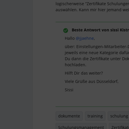
logischerweise “Zertifikate Schulungen
auswählen. Kann mir hier jemand weit
Beste Antwort von
sissi Kist
Hallo
@jjaehne
,
über: Einstellungen-Mitarbeite
jeweils eine neue Kategorie dafü
Du dann die Zertifikate unter Do
hochladen.
Hilft Dir das weiter?
Viele Grüße aus Düsseldorf,
Sissi
dokumente
training
schulung
Schulungsmanagement
Zertifikat