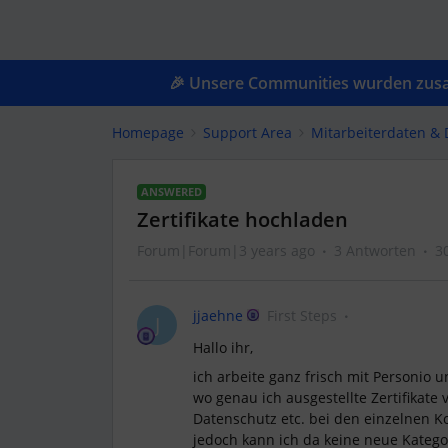
🎉 Unsere Communities wurden zusam
Homepage
Support Area
Mitarbeiterdaten &
ANSWERED
Zertifikate hochladen
Forum|Forum|3 years ago
3 Antworten
3
jjaehne
First Steps
J
Hallo ihr,
ich arbeite ganz frisch mit Personio 
wo genau ich ausgestellte Zertifikat
Datenschutz etc. bei den einzelnen K
jedoch kann ich da keine neue Katego