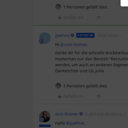
1 Personen gefällt dies
Gefällt mir
jjaehne
First Steps
AUTOR*IN
J
Hi
@sissi Kistner
,
danke dir für die schnelle Rückmeldun
momentan nur den Bereich “Recruiting
werden, um auch an anderen Segmen
Dankeschön und LG, Julia
1 Personen gefällt dies
Gefällt mir
sissi Kistner
Superstar Alumnus
Hallo
@jjaehne
,