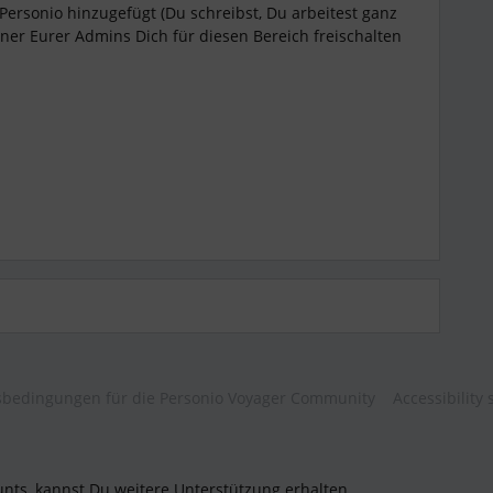
Personio hinzugefügt (Du schreibst, Du arbeitest ganz
ner Eurer Admins Dich für diesen Bereich freischalten
bedingungen für die Personio Voyager Community
Accessibility
unts, kannst Du weitere Unterstützung erhalten.