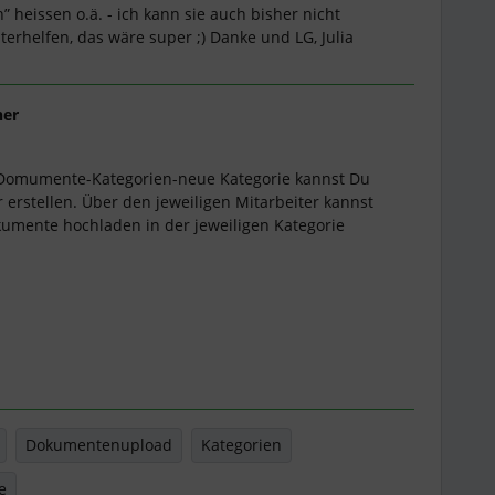
” heissen o.ä. - ich kann sie auch bisher nicht
erhelfen, das wäre super ;) Danke und LG, Julia
ner
r-Domumente-Kategorien-neue Kategorie kannst Du
r erstellen. Über den jeweiligen Mitarbeiter kannst
kumente hochladen in der jeweiligen Kategorie
Dokumentenupload
Kategorien
e