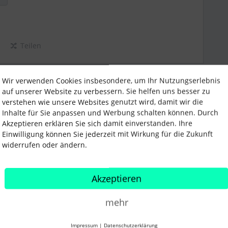
Teilen
Wir verwenden Cookies insbesondere, um Ihr Nutzungserlebnis
Älteste zuerst
auf unserer Website zu verbessern. Sie helfen uns besser zu
verstehen wie unsere Websites genutzt wird, damit wir die
Inhalte für Sie anpassen und Werbung schalten können. Durch
Forum|Forum|3 years ago
ANTWORT
Akzeptieren erklären Sie sich damit einverstanden. Ihre
Einwilligung können Sie jederzeit mit Wirkung für die Zukunft
widerrufen oder ändern.
umente-Kategorien-neue Kategorie kannst Du jeweils
Über den jeweiligen Mitarbeiter kannst Du dann die
n in der jeweiligen Kategorie hochladen.
Akzeptieren
mehr
Impressum
|
Datenschutzerklärung