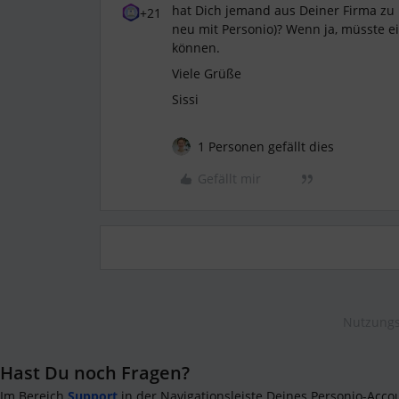
hat Dich jemand aus Deiner Firma zu 
+21
neu mit Personio)? Wenn ja, müsste ei
können.
Viele Grüße
Sissi
1 Personen gefällt dies
Gefällt mir
Nutzungs
Hast Du noch Fragen?
Im Bereich
Support
in der Navigationsleiste Deines Personio-Acco