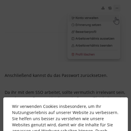
Anschließend kannst du das Passwort zurücksetzen.
Da ihr mit dem SSO arbeitet, sollte vermutlich irrelevant sein,
was das neue Passwort ist (kann ein Dummy/Platzhalter sein),
da mit dem nächsten Login der SSO - hoffentlich - wieder
Wir verwenden Cookies insbesondere, um Ihr
greift.
Nutzungserlebnis auf unserer Website zu verbessern.
Sie helfen uns besser zu verstehen wie unsere
Ansonsten dürfte das ein Thema für den Support sein.
Websites genutzt wird, damit wir die Inhalte für Sie
anpassen und Werbung schalten können. Durch