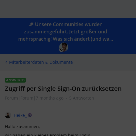
🎉 Unsere Communities wurden
zusammengeführt. Jetzt größer und
mehrsprachig! Was sich ändert (und wa...
Mitarbeiterdaten & Dokumente
ANSWERED
Zugriff per Single Sign-On zurücksetzen
Forum|Forum|7 months ago
5 Antworten
Heike_
Hallo zusammen,
wir haben ein kleines Problem beim Login.