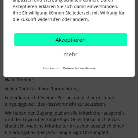
Viele Grüße
Akzeptieren erklären Sie sich damit einverstanden.
Ihre Einwilligung können Sie jederzeit mit Wirkung für
Dominik
die Zukunft widerrufen oder ändern.
1 Personen gefällt dies
Akzeptieren
mehr
Heike_
Impressum
|
Datenschutzerklärung
Forum|Forum|7 months ago
AUTOR*IN
Hallo Dominik,
vielen Dank für deine Rückmeldung.
Leider kann ich bei einer Person, die bisher noch nie
eingeloggt war, das Passwort nicht zurücksetzen.
Wir haben den Zugang jetzt an alle Mitarbeiter ausgerollt
und der Login über Single Sign-On ist tatsächlich etwas
chaotisch. Manche Mitarbeiter brauchen zusätzlich einen
Einladungslink (der ja für Single Sign-On komplett