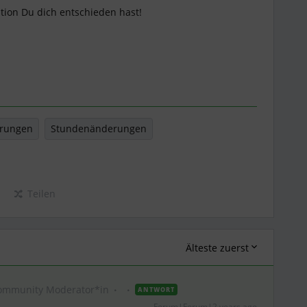
ption Du dich entschieden hast!
erungen
Stundenänderungen
Teilen
Älteste zuerst
ommunity Moderator*in
ANTWORT
Forum|Forum|2 years ago