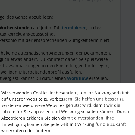
ege, das Ganze abzubilden:
Wochenstunden
auf jeden Fall
terminieren
, sodass
tag korrekt angepasst sind.
Personio mit der entsprechenden Gültigkeit terminiert
gibt keine automatischen Änderungen der Dokumenten,
aglich etwas ändert. Du könntest daher beispielsweise
ertragsanpassungen in den Einstellungen hinterlegen,
weiligen Mitarbeitendenprofil ausfüllen.
 vergisst, kannst Du dafür einen
Workflow
erstellen,
igger “Benachrichtigung bei Änderung der
 erstelle dann als
Aufgabe
den Upload der
Wir verwenden Cookies insbesondere, um Ihr Nutzungserlebnis
sanpassungen & das Anfordern der Unterschrift.
auf unserer Website zu verbessern. Sie helfen uns besser zu
verstehen wie unsere Websites genutzt wird, damit wir die
Inhalte für Sie anpassen und Werbung schalten können. Durch
Akzeptieren erklären Sie sich damit einverstanden. Ihre
Einwilligung können Sie jederzeit mit Wirkung für die Zukunft
widerrufen oder ändern.