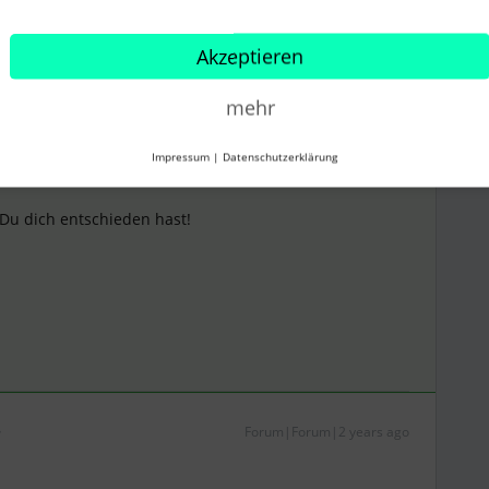
Akzeptieren
mehr
Impressum
|
Datenschutzerklärung
 Du dich entschieden hast!
Forum|Forum|2 years ago