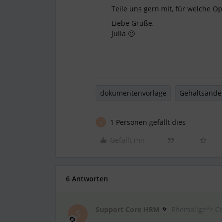
Teile uns gern mit, für welche O
Liebe Grüße,
Julia 🙂
dokumentenvorlage
Gehaltsänd
1 Personen gefällt dies
S
Gefällt mir
6 Antworten
Support Core HRM
Ehemalige*r C
S