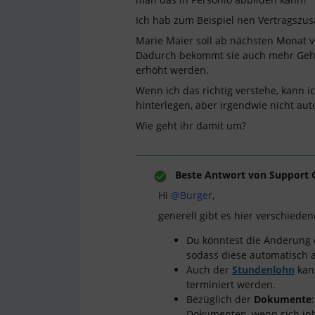
Ich hab zum Beispiel nen Vertragszu
Marie Maier soll ab nächsten Monat 
Dadurch bekommt sie auch mehr Geha
erhöht werden.
Wenn ich das richtig verstehe, kann i
hinterlegen, aber irgendwie nicht a
Wie geht ihr damit um?
Beste Antwort von
Support 
Hi
@Burger
,
generell gibt es hier verschied
Du könntest die Änderung
sodass diese automatisch a
Auch der
Stundenlohn
kann
terminiert werden.
Bezüglich der
Dokumente
Dokumenten, wenn sich inha