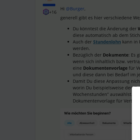
Hi
@Burger
,
+16
generell gibt es hier verschiedene W
Du könntest die Änderung der
diese automatisch ab dem Stich
Auch der
Stundenlohn
kann in 
werden.
Bezüglich der
Dokumente
: Es 
wenn sich inhaltlich bzw. vertr
eine
Dokumentenvorlage
für V
und diese dann bei Bedarf im je
Damit Du diese Anpassung nicht
worin Du beispielsweise den Tr
Wochenstunden” auswählst. Dort
Dokumentenvorlage für Vertrag