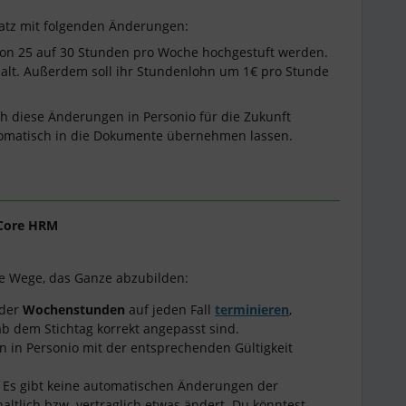
satz mit folgenden Änderungen:
von 25 auf 30 Stunden pro Woche hochgestuft werden.
lt. Außerdem soll ihr Stundenlohn um 1€ pro Stunde
ch diese Änderungen in Personio für die Zukunft
utomatisch in die Dokumente übernehmen lassen.
Core HRM
ene Wege, das Ganze abzubilden:
 der
Wochenstunden
auf jeden Fall
terminieren
,
b dem Stichtag korrekt angepasst sind.
 in Personio mit der entsprechenden Gültigkeit
: Es gibt keine automatischen Änderungen der
ltlich bzw. vertraglich etwas ändert. Du könntest