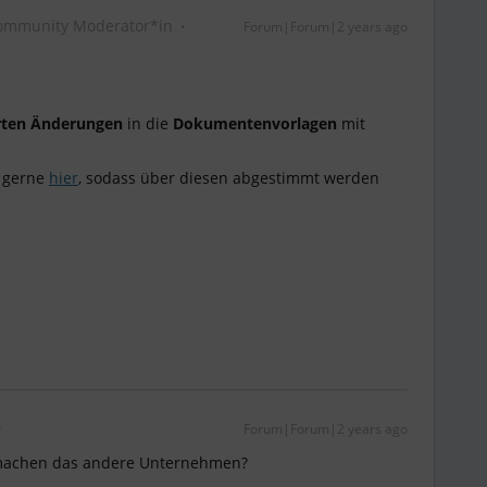
ommunity Moderator*in
Forum|Forum|2 years ago
rten Änderungen
in die
Dokumentenvorlagen
mit
g gerne
hier
, sodass über diesen abgestimmt werden
Forum|Forum|2 years ago
e machen das andere Unternehmen?