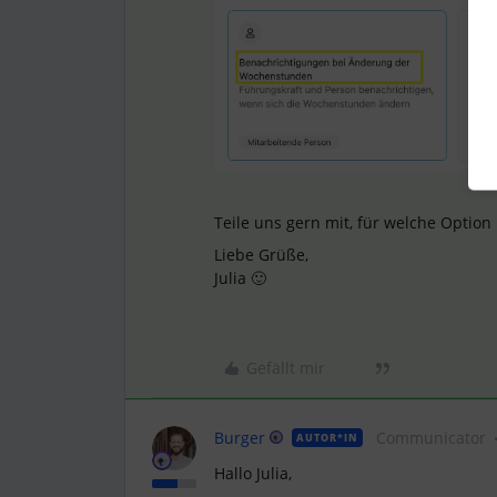
Teile uns gern mit, für welche Option
Liebe Grüße,
Julia 🙂
Gefällt mir
Burger
Communicator
AUTOR*IN
Hallo Julia,