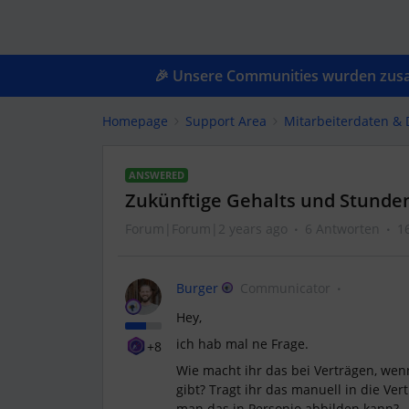
🎉 Unsere Communities wurden zusam
Homepage
Support Area
Mitarbeiterdaten &
ANSWERED
Zukünftige Gehalts und Stunde
Forum|Forum|2 years ago
6 Antworten
1
Burger
Communicator
Hey,
ich hab mal ne Frage.
+8
Wie macht ihr das bei Verträgen, we
gibt? Tragt ihr das manuell in die Ve
man das in Personio abbilden kann?