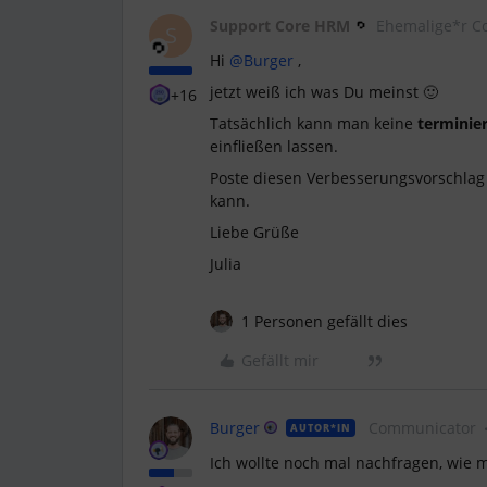
Support Core HRM
Ehemalige*r C
S
Hi
@Burger
,
jetzt weiß ich was Du meinst 🙂
+16
Tatsächlich kann man keine
terminie
einfließen lassen.
Poste diesen Verbesserungsvorschla
kann.
Liebe Grüße
Julia
1 Personen gefällt dies
Gefällt mir
Burger
Communicator
AUTOR*IN
Ich wollte noch mal nachfragen, wi