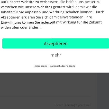
auf unserer Website zu verbessern. Sie helfen uns besser zu
verstehen wie unsere Websites genutzt wird, damit wir die
Inhalte für Sie anpassen und Werbung schalten können. Durch
Akzeptieren erklären Sie sich damit einverstanden. Ihre
Einwilligung können Sie jederzeit mit Wirkung für die Zukunft
widerrufen oder ändern.
i
Forum|Forum|3 years ago
Akzeptieren
ezeigten Weg den Bug berichten?
mehr
ng. Ich hoffe, Dir wird schnell weitergeholfen! Bei
nd mir in der Community leider die Hände gebunden. :)
Impressum
|
Datenschutzerklärung
Forum|Forum|2 years ago