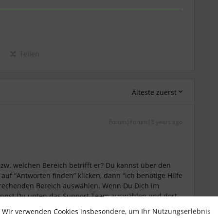
Teilen
Älteste zuerst
Forum|Forum|3 years ago
zw. welchen Bereich betrifft er? Du kannst über den
o auf “Antworten finden” klicken, dann “ich benötige Hilfe
prechenden Bereich auswählen. Wenn Du Dich im
annst Du unten das Support Team auswählen und dort
Wir verwenden Cookies insbesondere, um Ihr Nutzungserlebnis