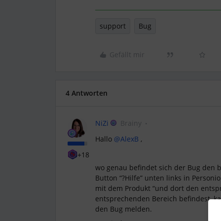
support
Bug
Gefällt mir
4 Antworten
NiZi
Brainy
Hallo
@AlexB
,
+18
wo genau befindet sich der Bug den b
Button “?Hilfe” unten links in Personi
mit dem Produkt “und dort den ents
entsprechenden Bereich befindest, k
den Bug melden.