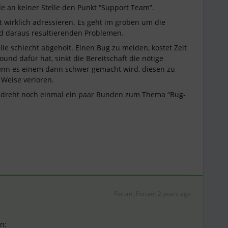
de an keiner Stelle den Punkt “Support Team”.
t wirklich adressieren. Es geht im groben um die
 daraus resultierenden Problemen.
lle schlecht abgeholt. Einen Bug zu melden, kostet Zeit
nd dafür hat, sinkt die Bereitschaft die nötige
enn es einem dann schwer gemacht wird, diesen zu
Weise verloren.
m, dreht noch einmal ein paar Runden zum Thema “Bug-
Forum|Forum|2 years ago
n: