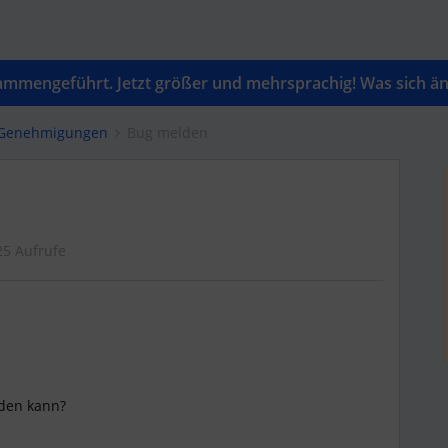
mengeführt. Jetzt größer und mehrsprachig! Was sich änd
& Genehmigungen
Bug melden
25 Aufrufe
lden kann?