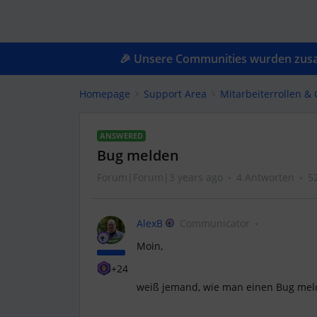
🎉 Unsere Communities wurden zusam
Homepage
Support Area
Mitarbeiterrollen 
ANSWERED
Bug melden
Forum|Forum|3 years ago
4 Antworten
5
AlexB
Communicator
Moin,
+24
weiß jemand, wie man einen Bug me