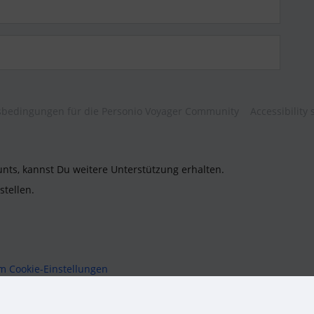
bedingungen für die Personio Voyager Community
Accessibility
unts, kannst Du weitere Unterstützung erhalten.
stellen.
um
Cookie-Einstellungen