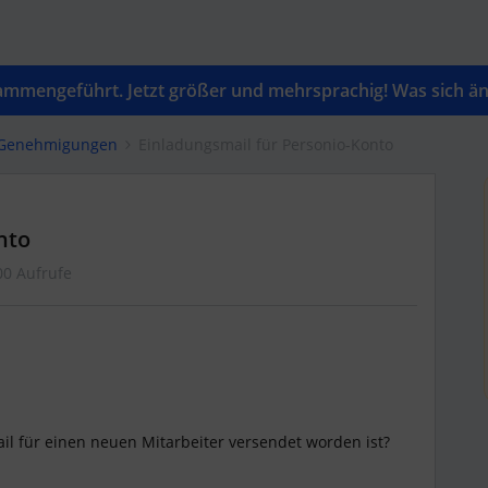
mengeführt. Jetzt größer und mehrsprachig! Was sich änd
& Genehmigungen
Einladungsmail für Personio-Konto
nto
00 Aufrufe
il für einen neuen Mitarbeiter versendet worden ist?