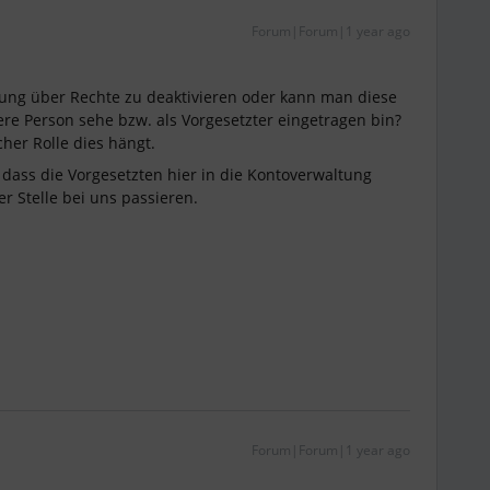
Forum|Forum|1 year ago
llung über Rechte zu deaktivieren oder kann man diese
ere Person sehe bzw. als Vorgesetzter eingetragen bin?
cher Rolle dies hängt.
dass die Vorgesetzten hier in die Kontoverwaltung
er Stelle bei uns passieren.
Forum|Forum|1 year ago