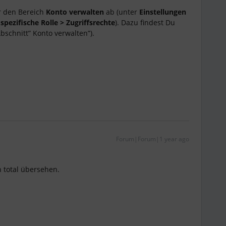
r den Bereich
Konto verwalten
ab (unter
Einstellungen
spezifische Rolle > Zugriffsrechte
). Dazu findest Du
bschnitt” Konto verwalten”).
Forum|Forum|1 year ago
h total übersehen.