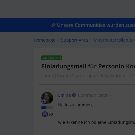
🎉 Unsere Communities wurden zusam
Homepage
Support Area
Mitarbeiterrollen 
ANSWERED
Einladungsmail für Personio-Ko
Forum|Forum|2 years ago
5 Antworten
2
Emina
Communicator
Hallo zusammen,
+2
wie erkenne ich ob eine Einladungsma