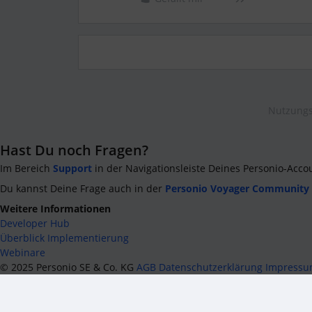
Nutzungs
Hast Du noch Fragen?
Im Bereich
Support
in der Navigationsleiste Deines Personio-Acco
Du kannst Deine Frage auch in der
Personio Voyager Community
Weitere Informationen
Developer Hub
Überblick Implementierung
Webinare
©
2025
Personio SE & Co. KG
AGB
Datenschutzerklärung
Impress