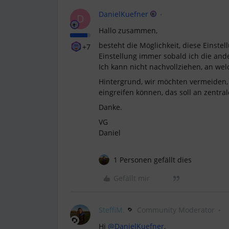
DanielKuefner
D
Hallo zusammen,
besteht die Möglichkeit, diese Einste
+7
Einstellung immer sobald ich die and
Ich kann nicht nachvollziehen, an wel
Hintergrund, wir möchten vermeiden, 
eingreifen können, das soll an zentral
Danke.
VG
Daniel
1 Personen gefällt dies
Gefällt mir
SteffiM.
Community Moderator
Hi ​
@DanielKuefner
,