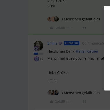
Viele Grüße
Sissi
3 Menschen gefällt dies
S
Gefällt mir
Emina
Communicator
AUTOR*IN
Herzlichen Dank
@sissi Kistner
Manchmal ist es doch einfacher als g
+2
Liebe Grüße
Emina
3 Menschen gefällt dies
Gefällt mir