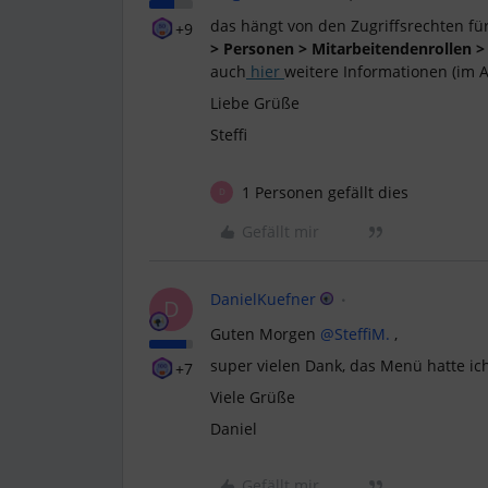
das hängt von den Zugriffsrechten fü
+9
> Personen > Mitarbeitendenrollen > 
auch
hier
weitere Informationen (im A
Liebe Grüße
Steffi
1 Personen gefällt dies
D
Gefällt mir
DanielKuefner
D
Guten Morgen ​
@SteffiM.
,
super vielen Dank, das Menü hatte ic
+7
Viele Grüße
Daniel
Gefällt mir