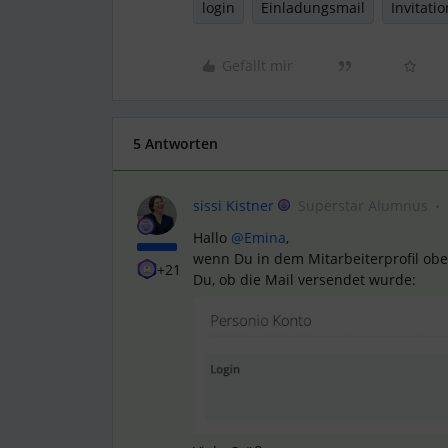
login
Einladungsmail
Invitati
Gefällt mir
5 Antworten
sissi Kistner
Superstar Alumnus
Hallo
@Emina
,
wenn Du in dem Mitarbeiterprofil oben
+21
Du, ob die Mail versendet wurde: