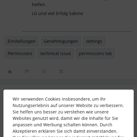
helfen.
LG und viel Erfolg Sabine
Einstellungen
Genehmigungen
settings
Permissions
technical issue
permissions tab
3 Antworten
Älteste zuerst
Wir verwenden Cookies insbesondere, um Ihr
Nutzungserlebnis auf unserer Website zu verbessern.
KiCa_SK
Sie helfen uns besser zu verstehen wie unsere
Forum|Forum|10 months ago
Websites genutzt wird, damit wir die Inhalte für Sie
Ich kann es anklicken, lande dann aber in der alten Version
anpassen und Werbung schalten können. Durch
von Personio (altes Design) in den Automatisierungen und
Akzeptieren erklären Sie sich damit einverstanden.
dort bei den Genehmigungen.