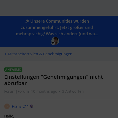
🎉 Unsere Communities wurden
zusammengeführt. Jetzt größer und
mehrsprachig! Was sich ändert (und wa...
Mitarbeiterrollen & Genehmigungen
ANSWERED
Einstellungen "Genehmigungen" nicht
abrufbar
Forum|Forum|10 months ago
3 Antworten
Franzi211
F
Hallo,