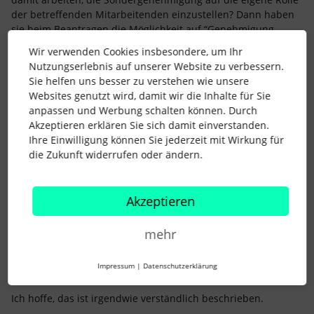
der betreffenden Mitarbeitenden einzustellen? Dann haben
sie beim Beantragen die Möglichkeit auf “Genehmigung
überspringen” zu klicken, oder sich alternativ ihren Urlaub
Wir verwenden Cookies insbesondere, um Ihr
(und auch die Löschung) selber freigeben.
Nutzungserlebnis auf unserer Website zu verbessern.
Beispiel:
Sie helfen uns besser zu verstehen wie unsere
Websites genutzt wird, damit wir die Inhalte für Sie
Max Mustermann hat die Rolle “Selbstfreigeber”
anpassen und Werbung schalten können. Durch
Der Sondergenehmigungsprozess ist eingestellt auf
Akzeptieren erklären Sie sich damit einverstanden.
“Mitarbeiter in Rolle” und “Selbstfreigeber”.
Ihre Einwilligung können Sie jederzeit mit Wirkung für
die Zukunft widerrufen oder ändern.
Lösung 2:
Auch eine Lösung über die Rollen, die ich etwas eleganter
finde: Man kann ja beliebig viele Rollen anlegen und einem
Akzeptieren
Mitarbeiter auch beliebig viele Rollen zuweisen. Du könntest
allen Personenen, die ihren Urlaub selber freigeben sollen,
mehr
die neue Rolle “Selbstfreigeber” zuweisen. Diese könnte dann
einfach das Bearbeitungsrecht für den eigenen Urlaub
enthalten, dann sparst du dir das ganze Genehmigungs-
Impressum
|
Datenschutzerklärung
Gedöns.
Ich hoffe, das ist irgendwie verständlich beschrieben.