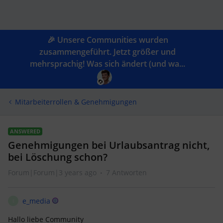
🎉 Unsere Communities wurden
zusammengeführt. Jetzt größer und
mehrsprachig! Was sich ändert (und wa...
Mitarbeiterrollen & Genehmigungen
ANSWERED
Genehmigungen bei Urlaubsantrag nicht,
bei Löschung schon?
Forum|Forum|3 years ago
7 Antworten
e_media
E
Hallo liebe Community