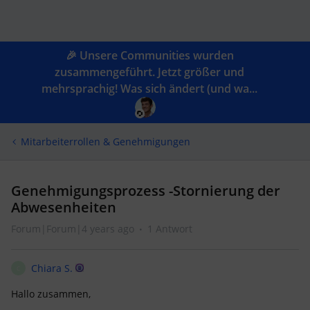
🎉 Unsere Communities wurden
zusammengeführt. Jetzt größer und
mehrsprachig! Was sich ändert (und wa...
Mitarbeiterrollen & Genehmigungen
Genehmigungsprozess -Stornierung der
Abwesenheiten
Forum|Forum|4 years ago
1 Antwort
Chiara S.
C
Hallo zusammen,