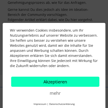
Genehmigungsprozess ab, wie für das Anfragen.
Gerne kannst Du dies jedoch als Idee im Ideation-
Bereich der Community vorschlagen.
Folgender Artikel erklärt dabei, wie Du hier vorgehst.
Liebe Grüße
Wir verwenden Cookies insbesondere, um Ihr
Marc
Nutzungserlebnis auf unserer Website zu verbessern.
Sie helfen uns besser zu verstehen wie unsere
Websites genutzt wird, damit wir die Inhalte für Sie
abwesenheiten
Genehmigungsprozess
anpassen und Werbung schalten können. Durch
Akzeptieren erklären Sie sich damit einverstanden.
Ihre Einwilligung können Sie jederzeit mit Wirkung für
die Zukunft widerrufen oder ändern.
1 Antwort
Akzeptieren
mehr
Marc
Forum|Forum|4 years ago
Impressum
|
Datenschutzerklärung