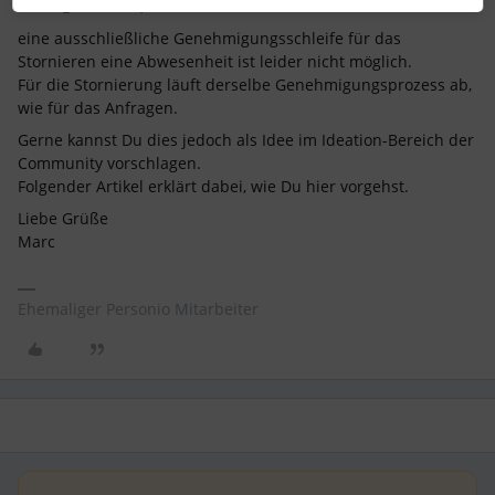
Hallo
@Chiara S.
,
eine ausschließliche Genehmigungsschleife für das
Stornieren eine Abwesenheit ist leider nicht möglich.
Für die Stornierung läuft derselbe Genehmigungsprozess ab,
wie für das Anfragen.
Gerne kannst Du dies jedoch als Idee im Ideation-Bereich der
Community vorschlagen.
Folgender Artikel erklärt dabei, wie Du hier vorgehst.
Liebe Grüße
Marc
Ehemaliger Personio Mitarbeiter