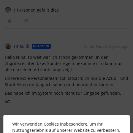
1 Personen gefällt dies
TinaB
Forum|Forum|3 years ago
AUTOR*IN
Hallo Nina, so weit war ich schon gekommen. In den
Zugriffsrechten bzw. Sonderregeln bekomme ich dann nur
alle einzelnen Attribute angezeigt.
Unsere Rolle Personalteam soll tatsächlich nur die Azubi- und
Studi-Akten umfänglich sehen und bearbeiten können.
Das habe ich im System noch nicht zur Eingabe gefunden.
VG
Wir verwenden Cookies insbesondere, um Ihr
Nutzungserlebnis auf unserer Website zu verbessern.