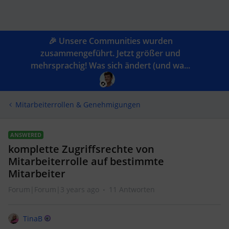
🎉 Unsere Communities wurden
zusammengeführt. Jetzt größer und
mehrsprachig! Was sich ändert (und wa...
Mitarbeiterrollen & Genehmigungen
ANSWERED
komplette Zugriffsrechte von
Mitarbeiterrolle auf bestimmte
Mitarbeiter
Forum|Forum|3 years ago
11 Antworten
TinaB