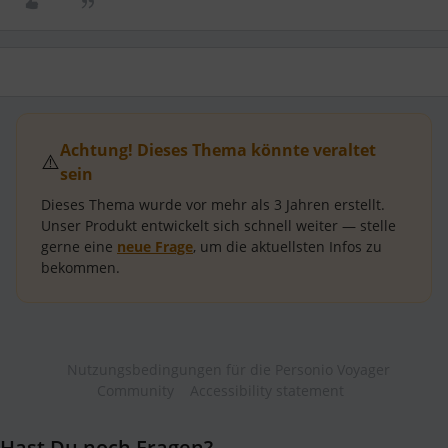
Achtung! Dieses Thema könnte veraltet
⚠️
sein
Dieses Thema wurde vor mehr als
3 Jahren
erstellt.
Unser Produkt entwickelt sich schnell weiter — stelle
gerne eine
neue Frage
, um die aktuellsten Infos zu
bekommen.
Nutzungsbedingungen für die Personio Voyager
Community
Accessibility statement
Hast Du noch Fragen?