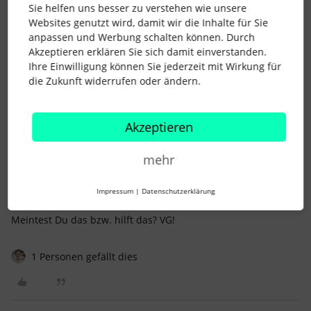
Sie helfen uns besser zu verstehen wie unsere
Websites genutzt wird, damit wir die Inhalte für Sie
Nina Hellmann
Forum|Forum|3 years ago
anpassen und Werbung schalten können. Durch
@TinaB
Ah, ich verstehe. Mmhh, das geht vermutlich nur
Akzeptieren erklären Sie sich damit einverstanden.
indem Du die Mitarbeiter deines Personalteams als
Ihre Einwilligung können Sie jederzeit mit Wirkung für
Vorgesetzte der Azubis und Studenten einträgst. Dann kannst
die Zukunft widerrufen oder ändern.
du ihnen (den Mitgliedern des Personalteams)
entsprechende Zugriffsrechte in ihrer Gruppe geben.
Akzeptieren
Da Du vermutlich noch andere “echte” Führungskräfte im
Unternehmen hast, die noch weitergehende Zugriffsrechte
haben sollen bzw. auf andere Mitarbeiter zugreifen können
mehr
sollen, wird es vielleicht drauf hinauslaufen, dass es
verschiedene Rubriken an Führungskräften gibt, aber das
Impressum
|
Datenschutzerklärung
macht ja nichts.
Meintest Du das bzw. hilft das? VG!
1 Personen gefällt dies