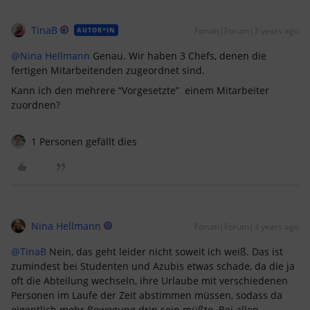
TinaB
Forum|Forum|3 years ago
AUTOR*IN
@Nina Hellmann
Genau. Wir haben 3 Chefs, denen die
fertigen Mitarbeitenden zugeordnet sind.
Kann ich den mehrere “Vorgesetzte” einem Mitarbeiter
zuordnen?
1 Personen gefällt dies
Nina Hellmann
Forum|Forum|3 years ago
@TinaB
Nein, das geht leider nicht soweit ich weiß. Das ist
zumindest bei Studenten und Azubis etwas schade, da die ja
oft die Abteilung wechseln, ihre Urlaube mit verschiedenen
Personen im Laufe der Zeit abstimmen müssen, sodass da
eigentlich mehr Bewegung drin sein müßte. Bei allen