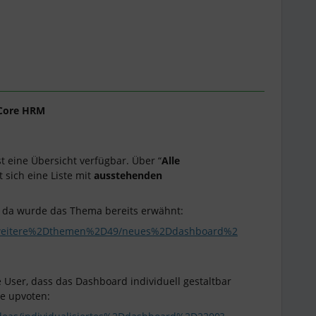
Core HRM
st eine Übersicht verfügbar. Über “
Alle
t sich eine Liste mit
ausstehenden
, da wurde das Thema bereits erwähnt:
e/weitere%2Dthemen%2D49/neues%2Ddashboard%2
User, dass das Dashboard individuell gestaltbar
ne upvoten: