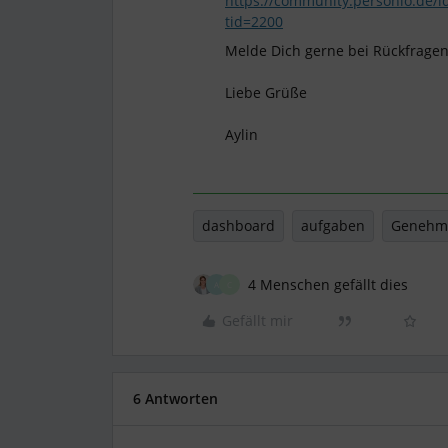
https://community.personio.de/
tid=2200
Melde Dich gerne bei Rückfragen
Liebe Grüße
Aylin
dashboard
aufgaben
Genehm
4 Menschen gefällt dies
A
C
Gefällt mir
6 Antworten