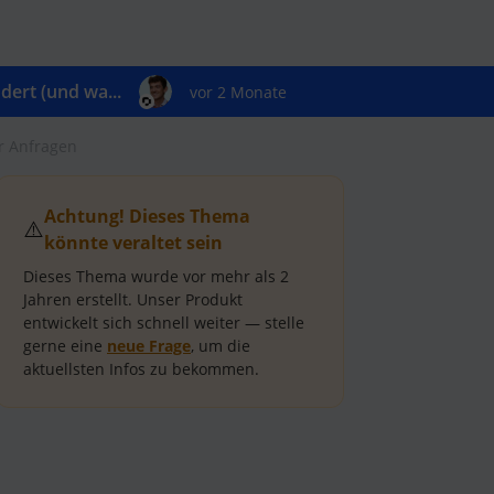
ert (und wa...
vor 2 Monate
r Anfragen
Achtung! Dieses Thema
⚠️
könnte veraltet sein
Dieses Thema wurde vor mehr als
2
Jahren
erstellt.
Unser Produkt
entwickelt sich schnell weiter — stelle
gerne eine
neue Frage
, um die
aktuellsten Infos zu bekommen.