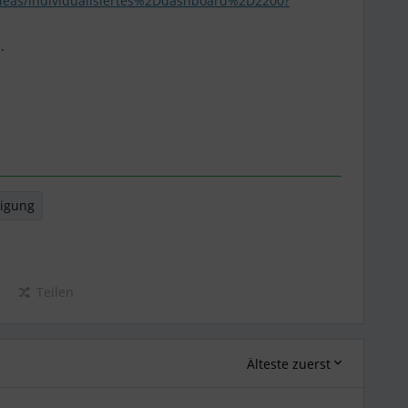
ideas/individualisiertes%2Ddashboard%2D2200?
.
igung
Teilen
Älteste zuerst