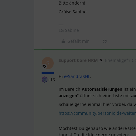
Bitte ändern!
Grüße Sabine
LG Sabine
Gefällt mir
Support Core HRM
Ehemalige*r C
S
Hi
@SandraSHL
,
+16
Im Bereich
Automatisierungen
ist ei
anzeigen
” öffnet sich eine Liste mit
a
Schaue gerne einmal hier vorbei, da
https://community.personio.de/we
Möchtest Du genauso wie andere User, 
kannst Du die Idee gerne upvoten: