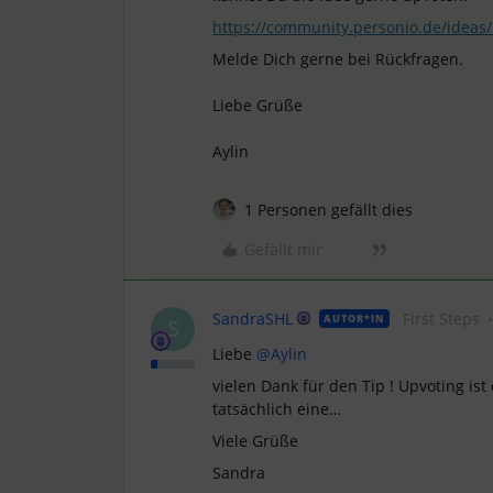
https://community.personio.de/idea
Melde Dich gerne bei Rückfragen.
Liebe Grüße
Aylin
1 Personen gefällt dies
Gefällt mir
SandraSHL
First Steps
AUTOR*IN
S
Liebe
@Aylin
vielen Dank für den Tip ! Upvoting ist 
tatsächlich eine…
Viele Grüße
Sandra