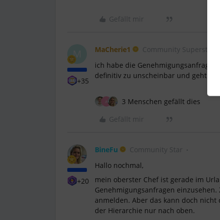
Gefällt mir
MaCherie1
Community Superstar
M
ich habe die Genehmigungsanfragen n
definitiv zu unscheinbar und geht se
+35
3 Menschen gefällt dies
A
Gefällt mir
BineFu
Community Star
Hallo nochmal,
mein oberster Chef ist gerade im Urla
+20
Genehmigungsanfragen einzusehen. Z
anmelden. Aber das kann doch nicht d
der Hierarchie nur nach oben.