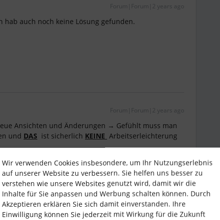
Forum|Forum|2 years ago
Ich hab auch noch keine Lösung gefunden.
Forum|Forum|2 years ago
 neue Ansichten und Änderungen → Gefühlt muss man
ren und
DAS
ist sicherlich
KEINE
Arbeitserleichterung
Wir verwenden Cookies insbesondere, um Ihr Nutzungserlebnis
auf unserer Website zu verbessern. Sie helfen uns besser zu
nts” aller Mitarbeitenden einsehen können, bzw. wählen
verstehen wie unsere Websites genutzt wird, damit wir die
Inhalte für Sie anpassen und Werbung schalten können. Durch
Akzeptieren erklären Sie sich damit einverstanden. Ihre
Einwilligung können Sie jederzeit mit Wirkung für die Zukunft