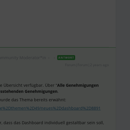
ommunity Moderator*in
ANTWORT
Forum|Forum|2 years ago
ne Übersicht verfügbar. Über “
Alle Genehmigungen
usstehenden Genehmigungen
.
 wurde das Thema bereits erwähnt:
itere%2Dthemen%2D49/neues%2Ddashboard%2D8891
dass das Dashboard individuell gestaltbar sein soll,