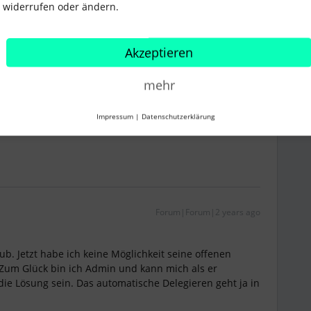
widerrufen oder ändern.
Akzeptieren
Forum|Forum|2 years ago
mehr
ur noch in Automatisierungen gefunden. Das ist
hr schnell unter.
Impressum
|
Datenschutzerklärung
Forum|Forum|2 years ago
ub. Jetzt habe ich keine Möglichkeit seine offenen
um Glück bin ich Admin und kann mich als er
ie Lösung sein. Das automatische Delegieren geht ja in