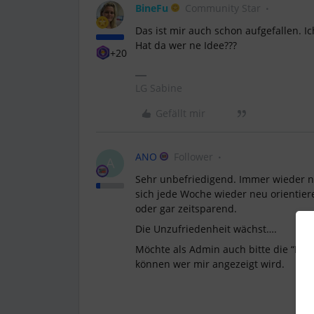
BineFu
Community Star
Das ist mir auch schon aufgefallen. 
Hat da wer ne Idee???
+20
LG Sabine
Gefällt mir
ANO
Follower
A
Sehr unbefriedigend. Immer wieder
sich jede Woche wieder neu orientie
oder gar zeitsparend.
Die Unzufriedenheit wächst….
Möchte als Admin auch bitte die “Eve
können wer mir angezeigt wird.