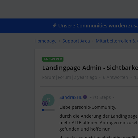
🎉 Unsere Communities wurden zusam
Homepage
Support Area
Mitarbeiterrollen 
ANSWERED
Landingpage Admin - Sichtbarke
Forum|Forum|2 years ago
6 Antworten
1
SandraSHL
First Steps
S
Liebe personio-Community,
durch die Änderung der Landingpage h
mehr ALLE offenen Anfragen einzusehe
gefunden und hoffe nun,
dass das so nicht beabsichtigt war ?!