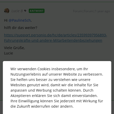
Lucie B
Forum|Forum|1 year ago
ANTWORT
Hi ​
@PaulineSch
,
hilft dir das weiter?
https://support.personio.de/hc/de/articles/23599397956893-
Führungskräfte-und-andere-Mitarbeitendenbeziehungen
Viele Grüße,
Lucie
Ehemalige Community Managerin @ Personio
Wir verwenden Cookies insbesondere, um Ihr
Nutzungserlebnis auf unserer Website zu verbessern.
4 Menschen gefällt dies
Sie helfen uns besser zu verstehen wie unsere
Websites genutzt wird, damit wir die Inhalte für Sie
anpassen und Werbung schalten können. Durch
Akzeptieren erklären Sie sich damit einverstanden.
Ihre Einwilligung können Sie jederzeit mit Wirkung für
die Zukunft widerrufen oder ändern.
AM_HR
Forum|Forum|1 year ago