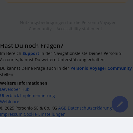
Nutzungsbedingungen für die Personio Voyager
Community
Accessibility statement
Hast Du noch Fragen?
Im Bereich
Support
in der Navigationsleiste Deines Personio-
Accounts, kannst Du weitere Unterstützung erhalten.
Du kannst Deine Frage auch in der
Personio Voyager Community
stellen.
Weitere Informationen
Developer Hub
Überblick Implementierung
Webinare
©
2025
Personio SE & Co. KG
AGB
Datenschutzerklärung
Impressum
Cookie-Einstellungen