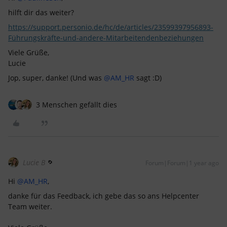
hilft dir das weiter?
https://support.personio.de/hc/de/articles/23599397956893-
Führungskräfte-und-andere-Mitarbeitendenbeziehungen
Viele Grüße,
Lucie
Jop, super, danke! (Und was ​
@AM_HR
sagt :D)
3 Menschen gefällt dies
Lucie B
Forum|Forum|1 year ago
Hi ​
@AM_HR
,
danke für das Feedback, ich gebe das so ans Helpcenter
Team weiter.