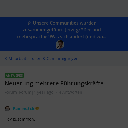
🎉 Unsere Communities wurden
zusammengeführt. Jetzt größer und
mehrsprachig! Was sich ändert (und wa...
Mitarbeiterrollen & Genehmigungen
ANSWERED
Neuerung mehrere Führungskräfte
Forum|Forum|1 year ago
4 Antworten
PaulineSch
Hey zusammen,