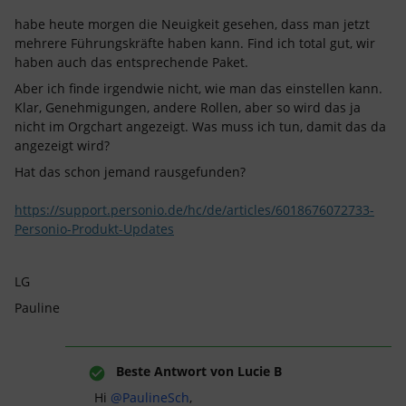
habe heute morgen die Neuigkeit gesehen, dass man jetzt
mehrere Führungskräfte haben kann. Find ich total gut, wir
haben auch das entsprechende Paket.
Aber ich finde irgendwie nicht, wie man das einstellen kann.
Klar, Genehmigungen, andere Rollen, aber so wird das ja
nicht im Orgchart angezeigt. Was muss ich tun, damit das da
angezeigt wird?
Hat das schon jemand rausgefunden?
https://support.personio.de/hc/de/articles/6018676072733-
Personio-Produkt-Updates
LG
Pauline
Beste Antwort von
Lucie B
Hi ​
@PaulineSch
,