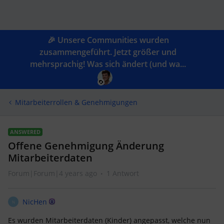
🎉 Unsere Communities wurden
zusammengeführt. Jetzt größer und
mehrsprachig! Was sich ändert (und wa...
Mitarbeiterrollen & Genehmigungen
ANSWERED
Offene Genehmigung Änderung
Mitarbeiterdaten
Forum|Forum|4 years ago
1 Antwort
NicHen
N
Es wurden Mitarbeiterdaten (Kinder) angepasst, welche nun