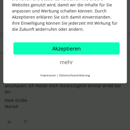
Websites genutzt wird, damit wir die Inhalte für Sie
anpassen und Werbung schalten können. Durch
1 Personen gefällt dies
C
Akzeptieren erklären Sie sich damit einverstanden.
Ihre Einwilligung können Sie jederzeit mit Wirkung für
die Zukunft widerrufen oder ändern.
1 Antwort
Akzeptieren
Mariell
Forum|Forum|4 years ago
mehr
ANTWORT
Hallo
@NicHen
Impressum
|
Datenschutzerklärung
das müssten wir uns einmal näher in Eurem Account
anschauen. Ich melde mich diesbezüglich einmal direkt bei
Dir.
Viele Grüße
Mariell