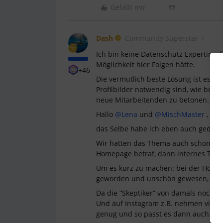
Gefällt mir
Dash
Community Superstar
Ich bin keine Datenschutz Expertin, a
Möglichkeit hier Folgen hätte.
+46
Die vermutlich beste Lösung ist es e
Profilbilder notwendig sind, wie beis
neue Mitarbeitenden zu betonen. - Viel
Hallo
@Lena
und
@MischMaster
,
das Selbe habe ich eben auch gedach
Wir hatten das Thema auch schon öft
Homepage betraf, dann internes Tele
Um es kurz zu machen: bei der Homepa
geworden und unschön gewesen, also 
Da die “Skeptiker” von damals noch an 
Und auf Instagram z.B. nehmen viele te
genug und so passt es dann auch.