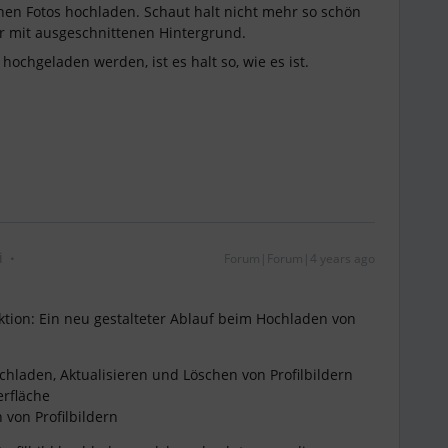
genen Fotos hochladen. Schaut halt nicht mehr so schön
er mit ausgeschnittenen Hintergrund.
ochgeladen werden, ist es halt so, wie es ist.
i
Forum|Forum|4 years ago
ktion: Ein neu gestalteter Ablauf beim Hochladen von
hladen, Aktualisieren und Löschen von Profilbildern
erfläche
 von Profilbildern