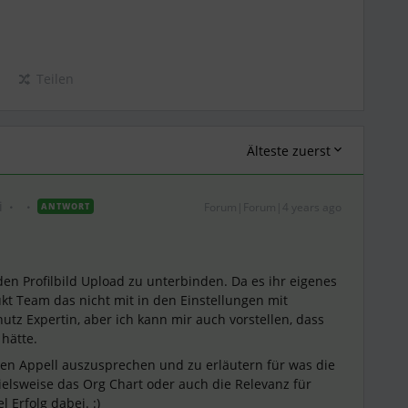
Teilen
Älteste zuerst
i
Forum|Forum|4 years ago
ANTWORT
 den Profilbild Upload zu unterbinden. Da es ihr eigenes
dukt Team das nicht mit in den Einstellungen mit
tz Expertin, aber ich kann mir auch vorstellen, dass
 hätte.
inen Appell auszusprechen und zu erläutern für was die
pielsweise das Org Chart oder auch die Relevanz für
 Erfolg dabei. :)