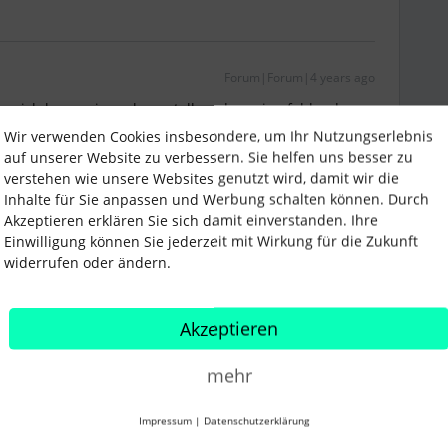
Forum|Forum|4 years ago
ber ich kann mir auch vorstellen, dass eine fehlende
Wir verwenden Cookies insbesondere, um Ihr Nutzungserlebnis
auf unserer Website zu verbessern. Sie helfen uns besser zu
inen Appell auszusprechen und zu erläutern für was die
verstehen wie unsere Websites genutzt wird, damit wir die
pielsweise das Org Chart oder auch die Relevanz für
Inhalte für Sie anpassen und Werbung schalten können. Durch
 Erfolg dabei. :)
Akzeptieren erklären Sie sich damit einverstanden. Ihre
Einwilligung können Sie jederzeit mit Wirkung für die Zukunft
t.
widerrufen oder ändern.
er in der Vergangenheit. Zunächst was unsere
fonbuch, dann Personio und nun auch Instagram.
Akzeptieren
ge zogen nicht alle mit, dann wäre es lückenhaft
haben wir es gelassen.
mehr
Bord sind, halten wir es seitdem auf freiwilliger Basis.
il, aber eben ausschließlich freiwillig. Sind aber
Impressum
|
Datenschutzerklärung