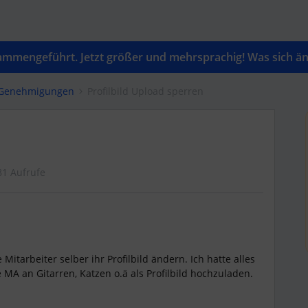
mengeführt. Jetzt größer und mehrsprachig! Was sich änd
& Genehmigungen
Profilbild Upload sperren
81 Aufrufe
itarbeiter selber ihr Profilbild ändern. Ich hatte alles
 MA an Gitarren, Katzen o.ä als Profilbild hochzuladen.