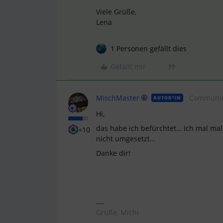
Viele Grüße,
Lena
1 Personen gefällt dies
Gefällt mir
MischMaster
Communic
AUTOR*IN
Hi,
das habe ich befürchtet… Ich mal mal
+10
nicht umgesetzt...
Danke dir!
Grüße, Michi