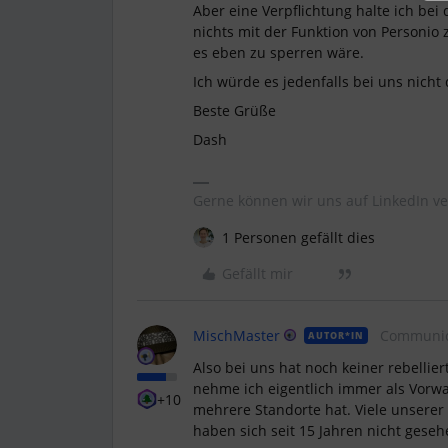
Aber eine Verpflichtung halte ich be
nichts mit der Funktion von Personio 
es eben zu sperren wäre.
Ich würde es jedenfalls bei uns nicht
Beste Grüße
Dash
Gerne können wir uns auf LinkedIn ve
1 Personen gefällt dies
Gefällt mir
MischMaster
Communic
AUTOR*IN
Also bei uns hat noch keiner rebellie
nehme ich eigentlich immer als Vorw
+10
mehrere Standorte hat. Viele unserer
haben sich seit 15 Jahren nicht geseh