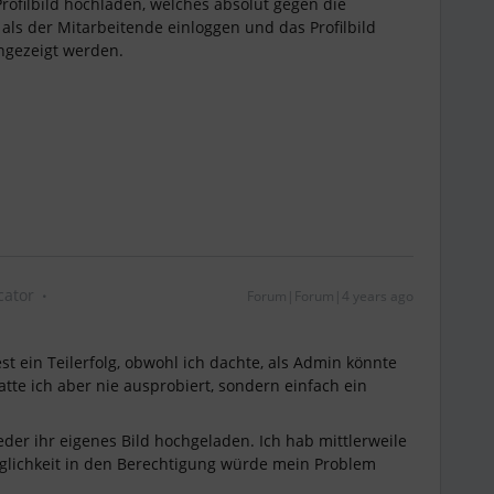
Profilbild hochladen, welches absolut gegen die
 als der Mitarbeitende einloggen und das Profilbild
angezeigt werden.
ator
Forum|Forum|4 years ago
st ein Teilerfolg, obwohl ich dachte, als Admin könnte
atte ich aber nie ausprobiert, sondern einfach ein
er ihr eigenes Bild hochgeladen. Ich hab mittlerweile
glichkeit in den Berechtigung würde mein Problem