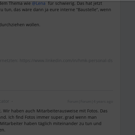
i dem Thema wie
@Lena
für schwierig. Das hat jetzt
zu tun, das wäre dann ja eure interne “Baustelle”, wenn
 durchziehen wollen.
rnetzten: https://www.linkedin.com/in/hmk-personal-ds
ator
Forum|Forum|4 years ago
rt. Wir haben auch Mitarbeiterausweise mit Fotos. Das
and. Ich find Fotos immer super, grad wenn man
 Mitarbeiter haben täglich miteinander zu tun und
en.