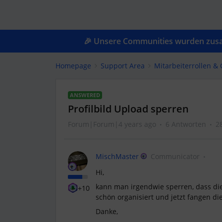
🎉 Unsere Communities wurden zusam
Homepage
Support Area
Mitarbeiterrollen 
ANSWERED
Profilbild Upload sperren
Forum|Forum|4 years ago
6 Antworten
2
MischMaster
Communicator
Hi,
kann man irgendwie sperren, dass die M
+10
schön organisiert und jetzt fangen die
Danke,