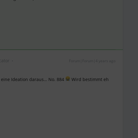
ator
Forum|Forum|4 years ago
 eine Ideation daraus… No. 884
Wird bestimmt eh