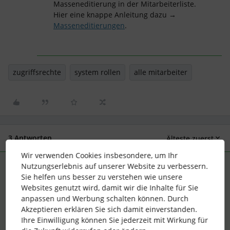
Masseneditierung in der Mitarbeiterliste.
Hier eine knappe Anleitung dazu →
Masseneditierungen
.
zugriffsrechte
system rollen
alle mitarbeiter
3 Antworten
Älteste zuerst
Wir verwenden Cookies insbesondere, um Ihr
Nutzungserlebnis auf unserer Website zu verbessern.
Viktoria
Forum|Forum|6 years ago
ANTWORT
Sie helfen uns besser zu verstehen wie unsere
Websites genutzt wird, damit wir die Inhalte für Sie
Hallo Hkö,
anpassen und Werbung schalten können. Durch
soweit geht es uns allen sehr gut, hoffe Dir und unseren
Akzeptieren erklären Sie sich damit einverstanden.
anderen Community Mitgliedern auch! Zu Deiner Frage: die
Ihre Einwilligung können Sie jederzeit mit Wirkung für
Rolle
Alle Mitarbeiter
stellt in Personio eine Systemrolle dar,