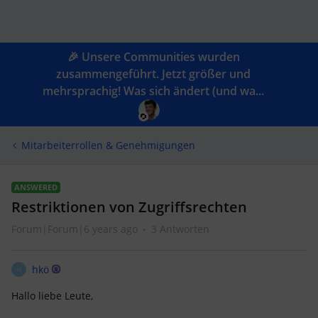
🎉 Unsere Communities wurden
zusammengeführt. Jetzt größer und
mehrsprachig! Was sich ändert (und wa...
Mitarbeiterrollen & Genehmigungen
ANSWERED
Restriktionen von Zugriffsrechten
Forum|Forum|6 years ago
3 Antworten
hkö
H
Hallo liebe Leute,