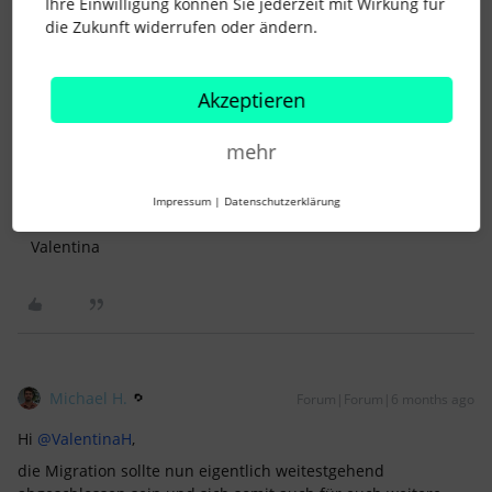
Ihre Einwilligung können Sie jederzeit mit Wirkung für
Für den Admin ist es ein ziemlicher Aufwand, jedes Mal,
die Zukunft widerrufen oder ändern.
wenn eine Führungskraft auf Urlaub geht, pro Abwesenheit
einzeln eine Vertretung festzulegen und das dann letztlich
auch wieder umzustellen, wenn der Urlaub vorbei ist.
Akzeptieren
Gerade für Urlaubsfreigaben wäre es sehr hilfreich, wenn die
Person selbst festlegen könnte, wer ihre Vertretung für
mehr
Personio-Aufgaben wie Urlaubsfreigaben während der
eigenen Abwesenheit übernehmen soll.
Impressum
|
Datenschutzerklärung
Liebe Grüße,
Valentina
Michael H.
Forum|Forum|6 months ago
Hi ​
@ValentinaH
,
die Migration sollte nun eigentlich weitestgehend