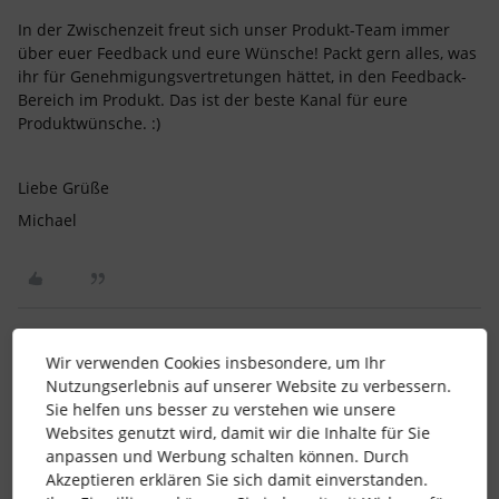
In der Zwischenzeit freut sich unser Produkt-Team immer
über euer Feedback und eure Wünsche! Packt gern alles, was
ihr für Genehmigungsvertretungen hättet, in den Feedback-
Bereich im Produkt. Das ist der beste Kanal für eure
Produktwünsche. :)
Liebe Grüße
Michael
Wir verwenden Cookies insbesondere, um Ihr
ValentinaH
Forum|Forum|6 months ago
V
Nutzungserlebnis auf unserer Website zu verbessern.
Sie helfen uns besser zu verstehen wie unsere
Liebe Community,
Websites genutzt wird, damit wir die Inhalte für Sie
Lieber ​
@Michael H.
,
anpassen und Werbung schalten können. Durch
Akzeptieren erklären Sie sich damit einverstanden.
gibt es evtl. schon ein Update zu den Vertretungsfunktionen?