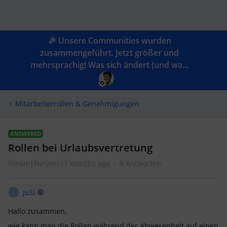
🎉 Unsere Communities wurden
zusammengeführt. Jetzt größer und
mehrsprachig! Was sich ändert (und wa...
Mitarbeiterrollen & Genehmigungen
ANSWERED
Rollen bei Urlaubsvertretung
Forum|Forum|11 months ago
9 Antworten
JuSi
J
Hallo zusammen,
wie kann man die Rollen während der Abwesenheit auf einen