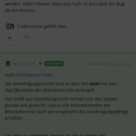
werden. Oder? Meiner Meinung nach ist dies eher ein Bug
als ein Feature.
2 Menschen gefällt dies
KatharinaS.
Forum|Forum|3 years ago
ANTWORT
Hallo
@Schwarzer Peter
,
die
Genehmigungsschritte
sind in dem Fall
nicht
mit den
Zugriffsrechten
der
Mitarbeiterrolle
verknüpft.
Das heißt aus Einstellungssicht verhält sich das System
gerade wie gedacht, sodass alle Mitarbeitenden der
Mitarbeiterrolle
auch wie eingestellt die
Genehmigungsanfrage
erhalten.
Um dies zu umgehen, kannst Du die Funktion der