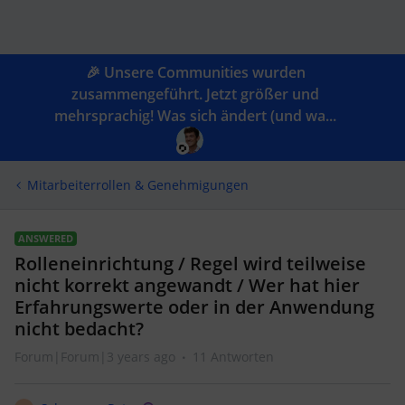
🎉 Unsere Communities wurden
zusammengeführt. Jetzt größer und
mehrsprachig! Was sich ändert (und wa...
Mitarbeiterrollen & Genehmigungen
ANSWERED
Rolleneinrichtung / Regel wird teilweise
nicht korrekt angewandt / Wer hat hier
Erfahrungswerte oder in der Anwendung
nicht bedacht?
Forum|Forum|3 years ago
11 Antworten