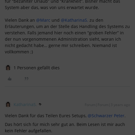
für “bezahlter Urlaub” und “Krankheit”. Bisher macht das
System aber das, was von uns erwartet wurde.
Vielen Dank an
@Marc
und
@KatharinaS.
zu den
Erläuterungen, um an der Stelle das Handling des Systems zu
verstehen. Falls jemand hier noch einen “groben Fehler” in
der nun vorgenommenen Administration sieht, woran ich
nicht gedacht habe… gerne mir schreiben. Niemand ist
vollkommen ;)
1 Personen gefällt dies
KatharinaS.
Forum|Forum|3 years ago
Vielen Dank für das Teilen Eures Setups,
@Schwarzer Peter
.
Das hört sich für mich sehr gut an. Beim Lesen ist mir auch
kein Fehler aufgefallen.