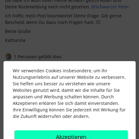
Da habe ich wohl eben meine Antwort geschrieben und
Deine Rückmeldung noch nicht gesehen,
@Schwarzer Peter
.
Ich hoffe, mein Post beantwortet Deine Frage. Gib gerne
Bescheid, wenn Du dazu noch Fragen hast. 🙂
Beste Grüße
Katharina
1 Personen gefällt dies
Wir verwenden Cookies insbesondere, um Ihr
Nutzungserlebnis auf unserer Website zu verbessern.
Sie helfen uns besser zu verstehen wie unsere
Websites genutzt wird, damit wir die Inhalte für Sie
Schwarzer Peter
Forum|Forum|3 years ago
AUTOR*IN
S
anpassen und Werbung schalten können. Durch
Akzeptieren erklären Sie sich damit einverstanden.
Da hat sich gerade was überschnitten… Wie heißt es “Geduld
Ihre Einwilligung können Sie jederzeit mit Wirkung für
ist eine Tugend”… scheinbar habe ich diese nicht immer
die Zukunft widerrufen oder ändern.
ausreichend, da ich gerade eben eine PM an Marc
geschrieben hatte… Sorry für den Wirbel.
@Marc
Akzeptieren
Vielen Dank für diese Antwort. Ich habe gleich mit unserem